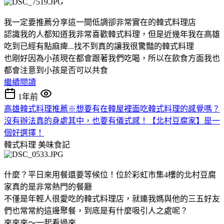
我一定要推薦分享這一間低調卻非常實在的韓式料理店
認識我的人都知道我非常喜歡韓式料理，但是近幾年我在高雄
吃到已經有點麻痺...找不到真的讓我很驚豔的韓式料理
也剛好因為小孩現在都會跟著我們吃喝，所以在飲食方面我也
都會注意到小孩是否可以共食
繼續閱讀
1年前
高雄韓式料理推薦※想要有在韓屋裡面吃韓式料理的感覺嗎？
沒有辦法真的身處其中，也要有儀式感！【北村豆腐家】是一
個好選擇！
韓式料理
美味食記
什麼？平日來用餐還要等候位！位於彩虹市集4樓的北村豆腐
家真的是非常熱門的餐廳
不僅是年輕人很愛吃的韓式料理店，就連我媽與他的三五好友
們也常常約這邊聚餐，到底是有什麼吸引人之處呢？
來來來～一起看過來