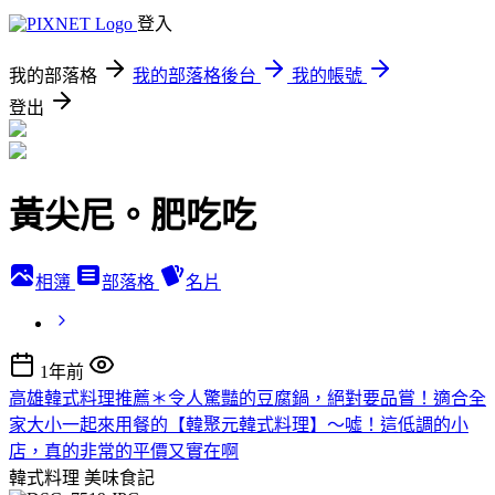
登入
我的部落格
我的部落格後台
我的帳號
登出
黃尖尼。肥吃吃
相簿
部落格
名片
1年前
高雄韓式料理推薦＊令人驚豔的豆腐鍋，絕對要品嘗！適合全
家大小一起來用餐的【韓聚元韓式料理】～噓！這低調的小
店，真的非常的平價又實在啊
韓式料理
美味食記