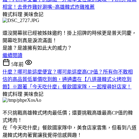
相宜！去骨炸雞好涮嘴~高雄韓式炸雞推薦
韓式料理
美味食記
還沒開幕就已經被姊妹邀約！掛上招牌的時候更是普天同慶，
開幕吃到真是淚流滿面！
是誰？是誰擁有如此大的威力？
繼續閱讀
5年前
什麼？哪可能這麼便宜？哪可能這麼高CP值？所有你不敢相
信的高品質低單價吃到飽，通通盡在【八道晟韓式火烤吃到
飽】※跟著「今天吃什麼」餐飲國家隊，一起搜尋好店家！
韓式料理
美味食記
不只挑戰高雄韓式烤肉最低價；還要挑戰高雄最高CP值的韓
式烤肉！
在「今天吃什麼」餐飲國家隊中，美食店家雲集，但看到八道
晟韓式烤肉著實讓我覺得倍感興趣！