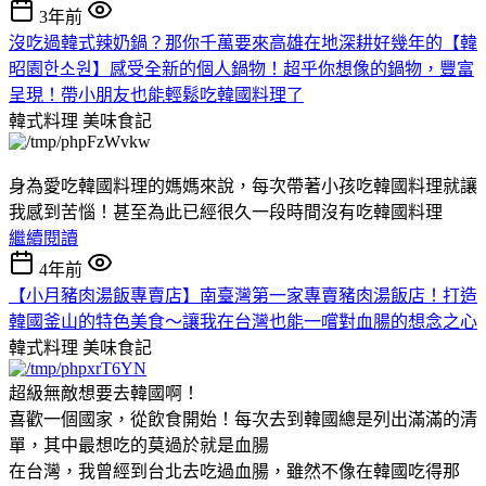
3年前
沒吃過韓式辣奶鍋？那你千萬要來高雄在地深耕好幾年的【韓
昭園한소원】感受全新的個人鍋物！超乎你想像的鍋物，豐富
呈現！帶小朋友也能輕鬆吃韓國料理了
韓式料理
美味食記
身為愛吃韓國料理的媽媽來說，每次帶著小孩吃韓國料理就讓
我感到苦惱！甚至為此已經很久一段時間沒有吃韓國料理
繼續閱讀
4年前
【小月豬肉湯飯專賣店】南臺灣第一家專賣豬肉湯飯店！打造
韓國釜山的特色美食～讓我在台灣也能一嚐對血腸的想念之心
韓式料理
美味食記
超級無敵想要去韓國啊！
喜歡一個國家，從飲食開始！每次去到韓國總是列出滿滿的清
單，其中最想吃的莫過於就是血腸
在台灣，我曾經到台北去吃過血腸，雖然不像在韓國吃得那