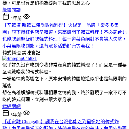
樣，可是也算是稍稍為緩解了我的思念之心
繼續閱讀
4年前
【辛韓道 新韓式時尚鍋物料理】火鍋第一品牌「樂多多集
團」旗下爆紅名店辛韓道，來高雄開了韓式料理！不必跑台北
也能吃到超級好吃韓式料理！每一道菜色絕對不會讓人失望，
小菜無限吃到飽，還有眾多活動好康等著我！
韓式料理
美味食記
似乎許久沒有吃到令我非常滿意的韓式料理了！而且是一種要
呈現驚嘆狀的韓式料理~
一場疫情的影響之下，原本安排的韓國旅遊似乎也是無限期的
延後
想在高雄解解韓式料理相思之情的我，終於發現了一家不可不
吃的韓式料理，立刻來跟大家分享
繼續閱讀
5年前
【起家雞 Cheogajip】讓我在台灣也能吃到最道地的韓式炸
雞！內用享受當下的酥脆、外帶享受在家的美味，內用外帶兩