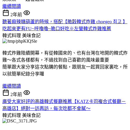
繼續閱讀
2年前
聽著麻辣糖葫蘆的時候，搭配【脆穀韓式炸雞 choegeo 최고 】
吃起來更有FU~呼嚕嚕~脆口好吃※左營韓式炸雞推薦
韓式料理
美味食記
韓式炸雞陸續開幕，有從韓國來的、也有台灣在地開的韓式炸
雞～各式各樣都有，不過找到自己喜歡的風味最重要
簡單跟大家分享這次點購的餐點，跟朋友一起買回家裏吃，所
以就簡單紀錄分享囉
繼續閱讀
2年前
廣受大家好評的高雄韓式餐廳推薦【KATZ卡司複合式餐廳－
高雄店】絕對一訪再訪，每次吃都不會膩～
韓式料理
美味食記