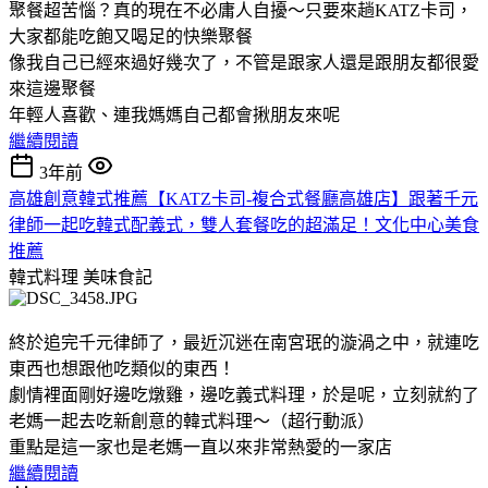
聚餐超苦惱？真的現在不必庸人自擾～只要來趟KATZ卡司，
大家都能吃飽又喝足的快樂聚餐
像我自己已經來過好幾次了，不管是跟家人還是跟朋友都很愛
來這邊聚餐
年輕人喜歡、連我媽媽自己都會揪朋友來呢
繼續閱讀
3年前
高雄創意韓式推薦【KATZ卡司-複合式餐廳高雄店】跟著千元
律師一起吃韓式配義式，雙人套餐吃的超滿足！文化中心美食
推薦
韓式料理
美味食記
終於追完千元律師了，最近沉迷在南宮珉的漩渦之中，就連吃
東西也想跟他吃類似的東西！
劇情裡面剛好邊吃燉雞，邊吃義式料理，於是呢，立刻就約了
老媽一起去吃新創意的韓式料理～（超行動派）
重點是這一家也是老媽一直以來非常熱愛的一家店
繼續閱讀