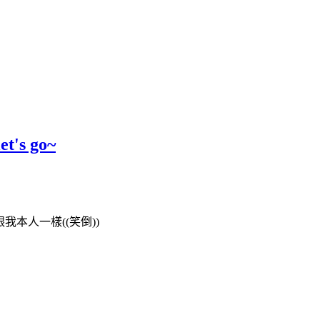
s go~
本人一樣((笑倒))