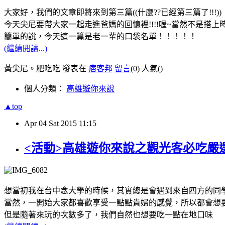
大家好，我們的文章即將來到第三篇((什麼??已經第三篇了!!!))
今天尖尼要帶大家一起走進爸媽的回憶裡!!!!喔~當然不是
簡單的說，今天這一篇是老一輩的口袋名單！！！！！
(繼續閱讀...)
黃尖尼。肥吃吃 發表在
痞客邦
留言
(0)
人氣(
)
個人分類：
高雄遊你來說
▲top
Apr
04
Sat
2015
11:15
<活動>高雄遊你來說之觀光客必吃嚴
想當初我在台中念大學的時候，其實總是會遇到來自四方的同學
當然，一開始大家都喜歡享受一點點貴婦的感覺，所以都會想
但是隨著來玩的次數多了，我們自然也想要吃一點在地口味