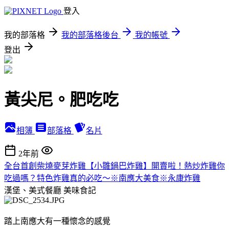
登入
我的部落格
我的部落格後台
我的帳號
登出
黃尖尼。肥吃吃
相簿
部落格
名片
2年前
全台首創柴燒麥芽炸雞【小雛鍋巴炸雞】開賣啦！熱炒炸雞你
吃過嗎？特色炸雞真的必吃～※南應大美食※永康炸雞
漢堡、美式餐廳
美味食記
踏上南應大有一種懷念的感覺