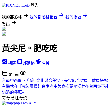
登入
我的部落格
我的部落格後台
我的帳號
登出
黃尖尼。肥吃吃
相簿
部落格
名片
6年前
台南中西區=<吃飽>文化融合美食，美食結合健康，健康搭配
有機就在【赤崁璽樓】台南老宅美食推薦＊漫步在台南你不能
錯過的餐廳=
素食
美味食記