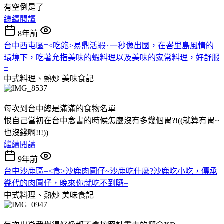
有空倒是了
繼續閱讀
8年前
台中西屯區=<吃飽>易鼎活蝦~一秒像出國，在峇里島風情的
環境下，吃著允指美味的蝦料理以及美味的家常料理，好舒服
=
中式料理、熱炒
美味食記
每次到台中總是滿滿的食物名單
恨自己當初在台中念書的時候怎麼沒有多幾個胃?!((就算有胃~
也沒錢啊!!!))
繼續閱讀
9年前
台中沙鹿區=<食>沙鹿肉圓仔~沙鹿吃什麼?沙鹿吃小吃，傳承
幾代的肉圓仔，晚來你就吃不到囉=
中式料理、熱炒
美味食記