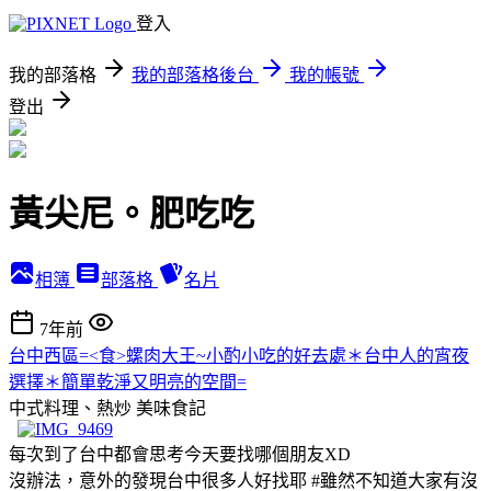
登入
我的部落格
我的部落格後台
我的帳號
登出
黃尖尼。肥吃吃
相簿
部落格
名片
7年前
台中西區=<食>螺肉大王~小酌小吃的好去處＊台中人的宵夜
選擇＊簡單乾淨又明亮的空間=
中式料理、熱炒
美味食記
每次到了台中都會思考今天要找哪個朋友XD
沒辦法，意外的發現台中很多人好找耶 #雖然不知道大家有沒