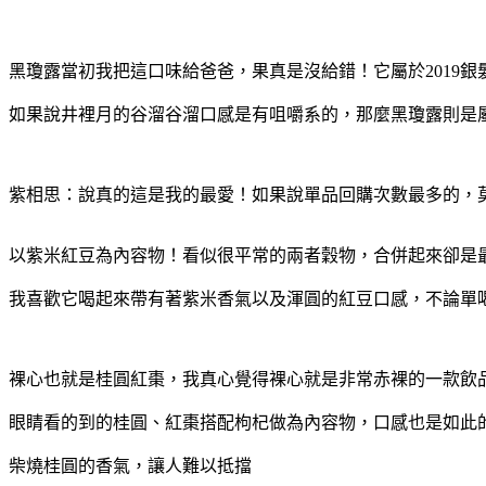
黑瓊露當初我把這口味給爸爸，果真是沒給錯！它屬於2019
如果說井裡月的谷溜谷溜口感是有咀嚼系的，那麼黑瓊露則是
紫相思：說真的這是我的最愛！如果說單品回購次數最多的，
以紫米紅豆為內容物！看似很平常的兩者穀物，合併起來卻是
我喜歡它喝起來帶有著紫米香氣以及渾圓的紅豆口感，不論單
裸心也就是桂圓紅棗，我真心覺得裸心就是非常赤裸的一款飲
眼睛看的到的桂圓、紅棗搭配枸杞做為內容物，口感也是如此
柴燒桂圓的香氣，讓人難以抵擋