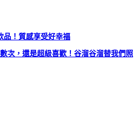
飲品！質感享受好幸福
數次，還是超級喜歡！谷溜谷溜替我們照