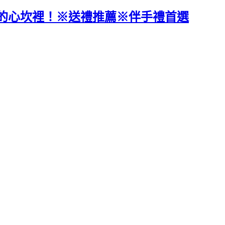
的心坎裡！※送禮推薦※伴手禮首選