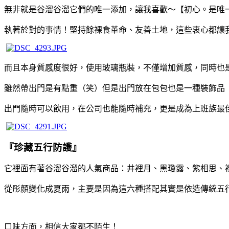
無非就是谷溜谷溜它們的唯一添加，讓我喜歡～【初心。是唯
執著於對的事情！堅持餘裸食革命、友善土地，這些衷心都讓
而且本身質感度很好，使用玻璃瓶裝，不僅增加質感，同時也
雖然帶出門是有點重（笑）但是出門放在包包也是一種裝飾品
出門隨時可以飲用，在公司也能隨時補充，更是成為上班族最
『珍藏五行防護』
它裡面有著谷溜谷溜的人氣商品：井裡月、黑瓊露、紫相思、
從彤顏變化成夏雨，主要是因為這六種搭配其實是依造傳統五
口味方面，相信大家都不陌生！