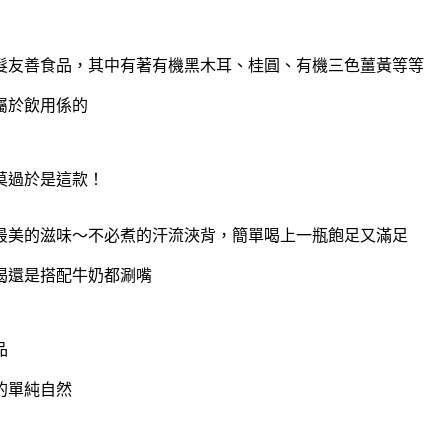
銀髮友善食品，其中有著有機黑木耳、桂圓、有機三色薑黃等等
屬於飲用係的
莫過於是這款！
最美的滋味～不必煮的汗流浹背，簡單喝上一瓶飽足又滿足
喝還是搭配牛奶都涮嘴
品
的單純自然