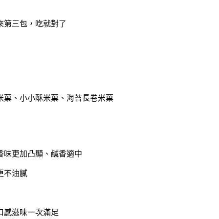
來第三包，吃就對了
米菓、小小酥米菓、海苔長卷米菓
香味更加凸顯、鹹香適中
更不油膩
口感滋味一次滿足