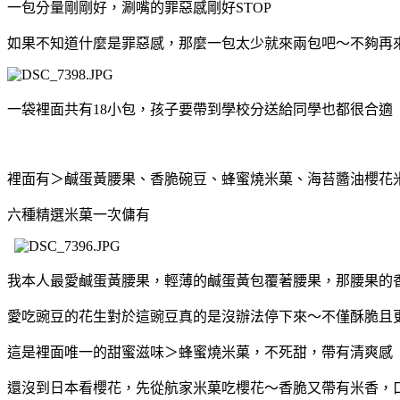
一包分量剛剛好，涮嘴的罪惡感剛好STOP
如果不知道什麼是罪惡感，那麼一包太少就來兩包吧～不夠再
一袋裡面共有18小包，孩子要帶到學校分送給同學也都很合適
裡面有＞鹹蛋黃腰果、香脆碗豆、蜂蜜燒米菓、海苔醬油櫻花
六種精選米菓一次傭有
我本人最愛鹹蛋黃腰果，輕薄的鹹蛋黃包覆著腰果，那腰果的
愛吃豌豆的花生對於這豌豆真的是沒辦法停下來～不僅酥脆且
這是裡面唯一的甜蜜滋味＞蜂蜜燒米菓，不死甜，帶有清爽感
還沒到日本看櫻花，先從航家米菓吃櫻花～香脆又帶有米香，