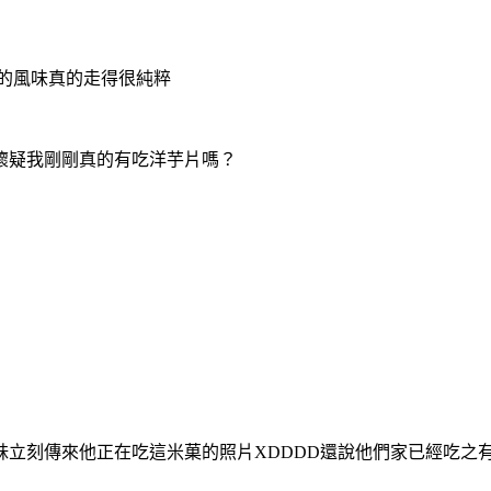
E的風味真的走得很純粹
懷疑我剛剛真的有吃洋芋片嗎？
立刻傳來他正在吃這米菓的照片XDDDD還說他們家已經吃之