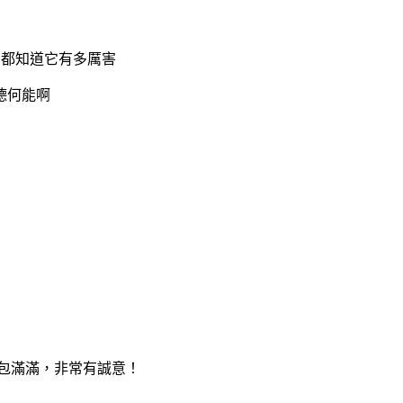
們都知道它有多厲害
德何能啊
整包滿滿，非常有誠意！