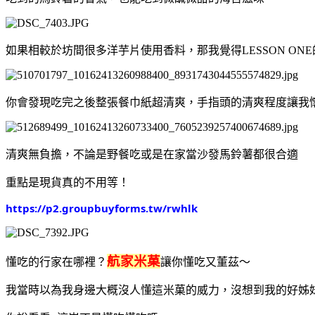
如果相較於坊間很多洋芋片使用香料，那我覺得LESSON ON
你會發現吃完之後整張餐巾紙超清爽，手指頭的清爽程度讓我
清爽無負擔，不論是野餐吃或是在家當沙發馬鈴薯都很合適
重點是現貨真的不用等！
https://p2.groupbuyforms.tw/rwhlk
航家米菓
懂吃的行家在哪裡？
讓你懂吃又董茲～
我當時以為我身邊大概沒人懂這米菓的威力，沒想到我的好姊妹