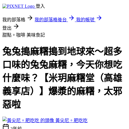
登入
我的部落格
我的部落格後台
我的帳號
登出
甜點。咖啡
美味食記
兔兔搗麻糬搗到地球來～超多
口味的兔兔麻糬，今天你想吃
什麼味？【米玥麻糬堂（高雄
義享店）】爆漿的麻糬，太邪
惡啦
黃尖尼。肥吃吃
2年前