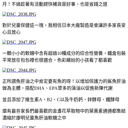
月！不過趁著有活動趕快補貨是好事、也是省錢之道
對於兒童保健這一塊，我相信日本大廠製造是會讓許多家長安
心且放心
一顆小小的軟糖中含有超過10種成分的綜合性營養，鐵盒包裝
平常放在包包裡也很適合，色彩繽紛的小孩看了都喜歡
正所謂魚肝油之中肯定要有魚的呀！以增加保護力的鯊魚肝油
做為主體，搭配DHA、EPA眾多的藻油以促進新陳代謝
並且添加了維生素A、B2、C以及牛奶鈣、鋅酵母、鐵酵母
還有最夯家長們最喜歡的金盞花萃取物中的葉黃素通通都集結
濃縮於康明兒童魚肝油軟糖之中