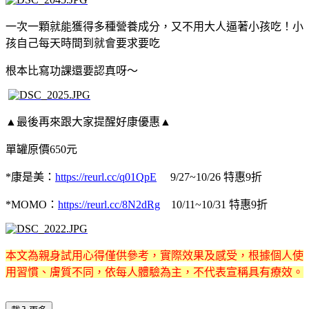
一次一顆就能獲得多種營養成分，又不用大人逼著小孩吃！小
孩自己每天時間到就會要求要吃
根本比寫功課還要認真呀～
▲最後再來跟大家提醒好康優惠▲
單罐原價650元
*康是美：
https://reurl.cc/q01QpE
9/27~10/26 特惠9折
*MOMO：
https://reurl.cc/8N2dRg
10/11~10/31 特惠9折
本文為親身試用心得僅供參考，實際效果及感受，根據個人使
用習慣、膚質不同，依每人體驗為主，不代表宣稱具有療效。