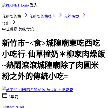
登入
我的部落格
我的部落格後台
我的帳號
登出
中式餐廳
美味食記
新竹市=<食>城隍廟東吃西吃
小吃行-仙草撞奶＊柳家肉燥飯
~熱鬧滾滾城隍廟除了肉圓米
粉之外的傳統小吃=
黃尖尼。肥吃吃
8年前