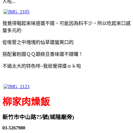
人啦...
我覺得喝起來味道還不錯，可能因為料不少，所以吃起來口感
蠻多元的
從吸管之中塊塊的仙草還蠻爽口的
搭配著粉圓ＱＱ跟綠豆香味還不錯囉！
不過太大的特色咩~我就覺得還ｏｋ啦
柳家肉燥飯
新竹市中山路75號(城隍廟旁)
03-5267980