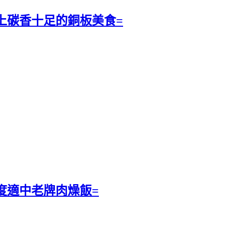
上碳香十足的銅板美食=
度適中老牌肉燥飯=