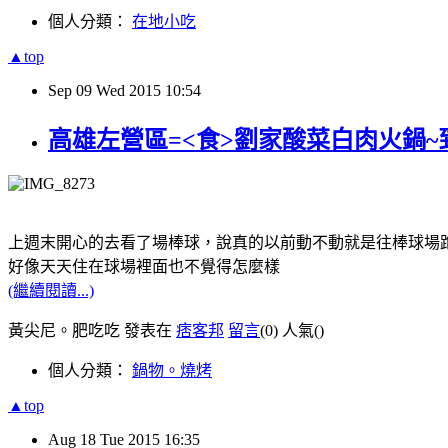
個人分類：
在地小吃
▲top
Sep
09
Wed
2015
10:54
高雄左營區=<食>劉家酸菜白肉火鍋~
上週末開心的去看了場棒球，說真的以前動不動就是往棒球場
好像天天住在球場裡面也不覺得怎麼樣
(繼續閱讀...)
黃尖尼。肥吃吃 發表在
痞客邦
留言
(0)
人氣(
)
個人分類：
鍋物。燒烤
▲top
Aug
18
Tue
2015
16:35