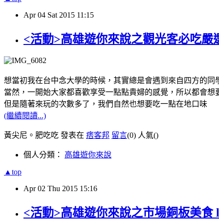
Apr
04
Sat
2015
11:15
<活動>高雄遊你來說之觀光客必吃嚴
想當初我在台中念大學的時候，其實總是會遇到來自四方的同學
當然，一開始大家都喜歡享受一點點貴婦的感覺，所以都會想
但是隨著來玩的次數多了，我們自然也想要吃一點在地口味
(繼續閱讀...)
黃尖尼。肥吃吃 發表在
痞客邦
留言
(0)
人氣(
)
個人分類：
高雄遊你來說
▲top
Apr
02
Thu
2015
15:16
<活動>高雄遊你來說之市場銅板美食 let'