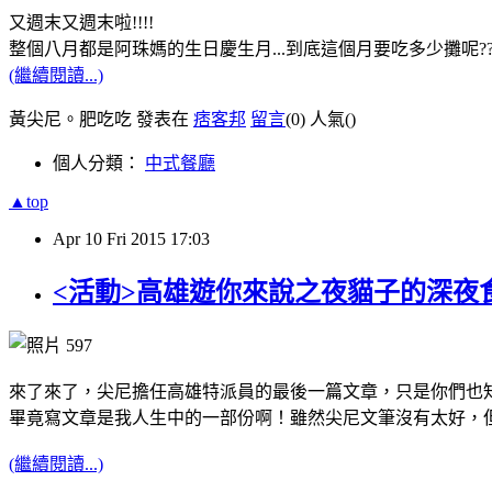
又週末又週末啦!!!!
整個八月都是阿珠媽的生日慶生月...到底這個月要吃多少攤呢??
(繼續閱讀...)
黃尖尼。肥吃吃 發表在
痞客邦
留言
(0)
人氣(
)
個人分類：
中式餐廳
▲top
Apr
10
Fri
2015
17:03
<活動>高雄遊你來說之夜貓子的深夜
來了來了，尖尼擔任高雄特派員的最後一篇文章，只是你們也
畢竟寫文章是我人生中的一部份啊！雖然尖尼文筆沒有太好，
(繼續閱讀...)