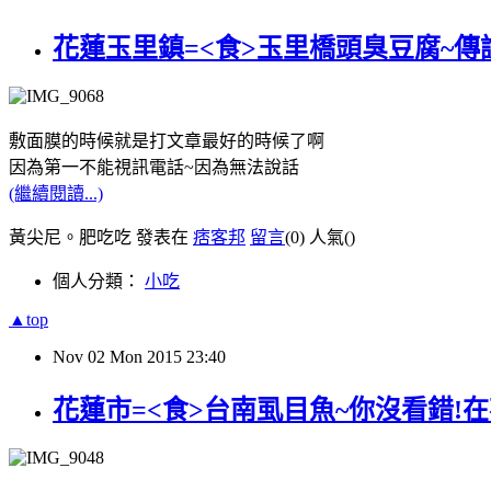
花蓮玉里鎮=<食>玉里橋頭臭豆腐~傳
敷面膜的時候就是打文章最好的時候了啊
因為第一不能視訊電話~因為無法說話
(繼續閱讀...)
黃尖尼。肥吃吃 發表在
痞客邦
留言
(0)
人氣(
)
個人分類：
小吃
▲top
Nov
02
Mon
2015
23:40
花蓮市=<食>台南虱目魚~你沒看錯!