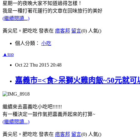
星期一的夜晚大家不知道過得怎樣！
我是一種打著花蓮行的文章在回味旅行的美好
(繼續閱讀...)
黃尖尼。肥吃吃 發表在
痞客邦
留言
(0)
人氣(
)
個人分類：
小吃
▲top
Oct
22
Thu
2015
20:48
嘉義市=<食>呆獅火雞肉飯~50元就
繼續來去嘉義吃小吃吧!!!!!!
有一種決定一鼓作氣把嘉義弄起來的打算~
(繼續閱讀...)
黃尖尼。肥吃吃 發表在
痞客邦
留言
(0)
人氣(
)