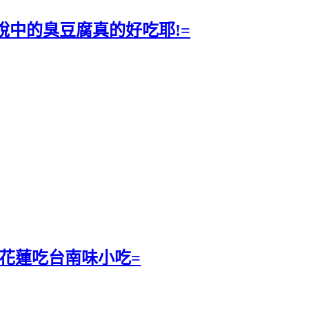
說中的臭豆腐真的好吃耶!=
在花蓮吃台南味小吃=