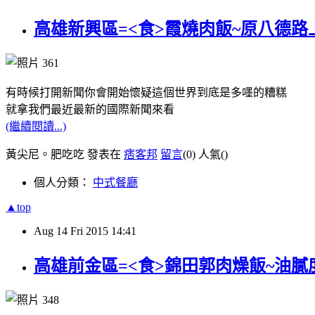
高雄新興區=<食>霞燒肉飯~原八德路
有時候打開新聞你會開始懷疑這個世界到底是多嚜的糟糕
就拿我們最近最新的國際新聞來看
(繼續閱讀...)
黃尖尼。肥吃吃 發表在
痞客邦
留言
(0)
人氣(
)
個人分類：
中式餐廳
▲top
Aug
14
Fri
2015
14:41
高雄前金區=<食>錦田郭肉燥飯~油膩