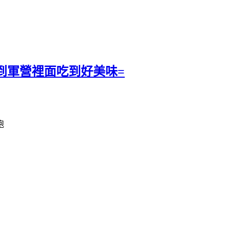
到軍營裡面吃到好美味=
跑