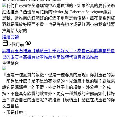
我們自己是在全聯購物中心購買到的，如果說真的要我全聯
紅酒推薦？西班牙萬花筒的Merlot 及 Cabernet Sauvignon絕對
是我非常推薦的紅酒好的紅酒不單單是看價格，萬花筒系列紅
酒就是屬於好喝而不貴，也是許多初次或是紅酒小白我會想要
推薦給大家的
繼續閱讀
3個月前
高雄買玉石推薦【璞瑱玉】千元好入手，為自己添購專屬於自
己的玉石＊高雄買翡翠推薦＊高雄時代百貨飾品推薦
生活綜合
『玉是一種氣質的象徵、也是一種尊貴的展現』你對玉石的第
一印象是什麼？是不是透亮翠綠的、光澤感十足的呢？對我來
說它是媽媽手上的玉環、外婆脖子上的項鍊、外公手上的戒
指，不僅具有欣賞的效果外，更有一種質感的嶄露而如何找好
玉？適合自己的玉石呢？我推薦【璞瑱玉】給正在找玉石的你
文章目錄
‧玉是什麼？