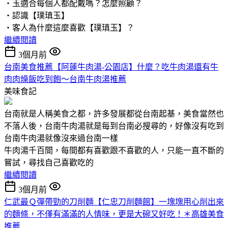
‧玉適合每個人都配戴嗎？怎麼照顧？
‧認識【璞瑱玉】
‧客人為什麼這麼喜歡【璞瑱玉】？
繼續閱讀
3個月前
台南美食推薦【阿蓮牛肉湯-公園店】什麼？吃牛肉湯還有牛
肉肉燥飯吃到飽～台南牛肉湯推薦
美味食記
台南就是人稱美食之都，許多發展都從台南起基，美食當然也
不落人後，台南牛肉湯就是每到台南必搜尋的，好像沒有吃到
台南牛肉湯就像沒來過台南一樣
牛肉湯千百間，每間都有喜歡跟不喜歡的人，只能一直不斷的
嘗試，尋找自己喜歡吃的
繼續閱讀
3個月前
仁武最Ｑ彈帶勁的刀削麵【仁忠刀削麵館】一塊塊用心削出來
的麵條，不僅有滿滿的人情味，更是大碗又好吃！＊高雄美食
推薦