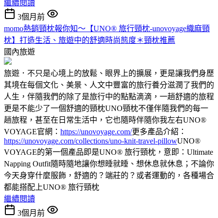
繼續閱讀
3個月前
momo熱銷頸枕報你知～【UNO® 旅行頸枕-unovoyage織麻頸
枕】打造生活、旅遊中的舒適時尚態度＊頸枕推薦
國內旅遊
旅遊．不只是心境上的放鬆、眼界上的擴展，更是讓我們身歷
其境在每個文化、美景、人文中豐富的旅行養分滋潤了我們的
人生，伴隨我們的除了是旅行中的點點滴滴，一趟舒適的旅程
更是不能少了一個舒適的頸枕UNO頸枕不僅伴隨我們的每一
趟旅程，甚至在日常生活中，它也隨時伴隨你我左右UNO®
VOYAGE官網：
https://unovoyage.com/
更多產品介紹：
https://unovoyage.com/collections/uno-knit-travel-pillow
UNO®
VOYAGE的第一個產品即是UNO® 旅行頸枕，意即：Ultimate
Napping Outfit隨時隨地讓你想睡就睡、想休息就休息；不論你
今天身穿什麼服飾，舒適的？端莊的？或者運動的，各種場合
都能搭配上UNO® 旅行頸枕
繼續閱讀
3個月前