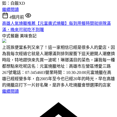
如：白飯XD
繼續閱讀
4個月前
高雄人氣燒臘推薦【元富廣式燒臘】每到用餐時間就排隊滿
滿，晚來可就吃不到囉
中式餐廳
美味食記
上班族便當系列又來了！這一家相信已經是很多人的愛店，因
為我每次經過它就是人潮爆滿到排到屋簷下這天避開人潮壅擠
時段，特地趕快來先買一波呢！琳瑯滿目的菜色，讓我每一種
都想點來吃呢店名：元富燒臘地址：高雄市左營區博愛三路
267號電話：07-3454603營業時間：10:30-20:00元富燒臘在高
雄已經經營多年，自2005年至今也已經20年的時光，早在高雄
的燒臘店打下一片好名聲，是許多人吃燒臘會想選擇的店家
繼續閱讀