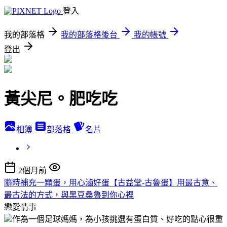
登入
我的部落格
我的部落格後台
我的帳號
登出
黃尖尼。肥吃吃
相簿
部落格
名片
2個月前
隨時補充一顆蛋，用心滷好蛋【古益堂-古魯蛋】用最古意、
最古法的方式，與黑豆桑魯到你心裡
戀愛情事
作為一個足球媽媽，為小孩挑選有蛋白質、好吃的點心很重