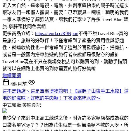
走入大自然、遠來電視、電動，共創家庭快樂的親子時光這次
跟球友們一起懶人露營，需要自己帶寢具，嘿嘿！聰明的我們
一家人準備好了超強法寶，讓我們行李少了許多Travel Blue 藍
旅-寧靜頸枕同色套組
更多商品介紹：
https://reurl.cc/R9Npon
不得不說Travel Blue真的
是旅行、旅遊的好夥伴！不僅考慮到了產品的實用性與舒適
性，就連收納性也一併考慮到了這對於喜歡輕旅行、搭廉航、
或者是一般國內搭車旅遊的旅行者來說都是很貼心的設計
Travel Blue現在不只在機場免稅店可以購買的到，動動手指頭
就可以在網路上也買的到你需要的旅行好物唷
繼續閱讀
4個月前
這不是麵店、這是軍事博物館吧！【羅胖子山東手工水餃】道
地的好滋味，好吃的牛肉麵！下次要來吃水餃～
中式餐廳
美味食記
自從兒子來到中正高工練球之後，附近許多家麵店都成為我的
口袋名單Why？？？因為花生就是一個無湯麵不歡的人呀，所