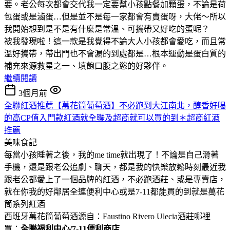
要。老公每次都會交代我一定要幫小孩點餐加顆蛋，不論是荷
包蛋或是滷蛋…但是並不是每一家都會有賣蛋呀，大佬～所以
我開始想到是不是有什麼是常溫、可攜帶又好吃的蛋呢？
被我發現啦！這一款是我覺得不論大人小孩都會愛吃，而且常
溫好攜帶，帶出門也不會漏的到處都是…根本運動是蛋白質的
補充來源救星之一、填飽口腹之慾的好夥伴。
繼續閱讀
3個月前
全聯紅酒推薦【萬花筒葡萄酒】不必跑到大江南北，醇香好喝
的高CP值入門款紅酒就全聯及超商就可以買的到＊超商紅酒
推薦
美味食記
每當小孩睡著之後，我的me time就出現了！不論是自己滑著
手機，還是跟老公追劇、聊天，都是我的快樂放鬆時刻最近我
跟老公都愛上了一個品牌的紅酒，不必跑酒莊、或是專賣店，
就在你我的好鄰居全連便利中心或是7-11都能買的到就是萬花
筒系列紅酒
西班牙萬花筒葡萄酒源自：Faustino Rivero Ulecia酒莊哪裡
買：
全聯福利中心/7-11便利商店