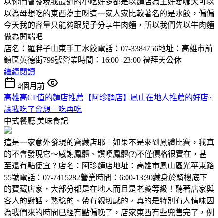
以你們會發現我最近的小吃好多都是以麵店為主好想哪天可以
以為母想吃的東西為主呀這一家人家比較著名的是水餃，偏偏
今天我的容量只能夠跟兒子分享牛肉麵，所以我們先以牛肉麵
做為開端吧
店名：羅胖子山東手工水餃電話：07-3384756地址：高雄市前
鎮區英德街799號營業時間：16:00 -23:00 禮拜天公休
繼續閱讀
4個月前
高雄高CP值的麵店推薦【阿珍麵店】鳳山在地人推薦的好店~
讓我吃了會想一吃再吃
中式餐廳
美味食記
這是一家意外發現的寶藏店耶！如果不是來到鳳體比賽，我真
的不會發現它～感謝鳳體、讚嘆鳳體(?)不僅價格很實在，甚
至還有點便宜？店名：阿珍麵店地址：高雄市鳳山區光華東路
55號電話：07-7415282營業時間：6:00-13:30藏身於騎樓底下
的寶藏店家，大部分都是在地人而且是老饕等級！聽著店家與
客人的對話，熟稔的、帶有親切感的，真的是特別有人情味因
為我們來的時間已經有點偏晚了，店家東西有些兜售完了，例