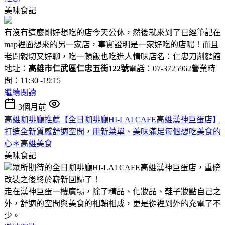
美味食記
有沒有這麼剛好想吃的店今天公休，然後就來到了已經筆記在
map裡面想來的另一家店，事實證明是一家好吃的店呢！而且
老闆親切又好聊，吃一頓飯也吃進人情味店名：仁忠刀削麵館
地址：
高雄市仁武區仁忠五街122號
電話：07-3725962營業時
間：11:30 -19:15
繼續閱讀
3個月前
高雄咖啡廳推薦【全日咖啡廳HI-LAI CAFE高雄漢神巨蛋店】
打造全新質感舒適空間，用新菜單、美味滿足每個想吃美食的
心＊高雄美食
美味食記
眾所期待的全日咖啡廳HI-LAI CAFE高雄漢神巨蛋店，重磅
改裝之後終於嶄新回歸了！
走在漢神巨蛋一樓廣場，除了精品、化妝品、鞋子妝點自己之
外，舒適的空間與美食的相輔相成，更是從裡到外的充電了不
少。