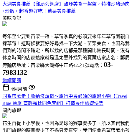
大湖美食推薦【郵局旁麵店】熱炒美食一盤盤，特推炒豬頭肉
+炒飯，超香超好吃！苗栗美食推薦
美味食記
每年至少要到苗栗一趟，草莓季真的必須要來年年草莓園親自
採草莓！這時候就要好好尋找一下大湖、苗栗美食，也因為我
們到的時間不確定，所以找的店都是那種開比較長時間、沒有
休息時間的店家這家就是溫ㄤ意外找到的寶藏店家店名：郵局
03-
旁麵店地址：苗栗縣大湖鄉中正路42之1號電話：
7983132
繼續閱讀
4個月前
同系帶著走！收納沒煩惱～旅行中最必須的旅遊小物【Travel
Blue 藍旅-寧靜頸枕同色套組】打造最佳旅遊快樂
國內旅遊
花生自從上小學後，也因為足球的賽事變多了，所以其實我們
出門旅遊的時間變少了不過只要有空，我們便會希望帶著小孩