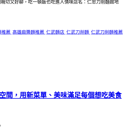
闆親切又好聊，吃一頓飯也吃進人情味店名：仁忠刀削麵館地
麵推薦
高雄麻醬麵推薦
仁武麵店
仁武刀削麵
仁武刀削麵推薦
舒適空間，用新菜單、美味滿足每個想吃美食
。