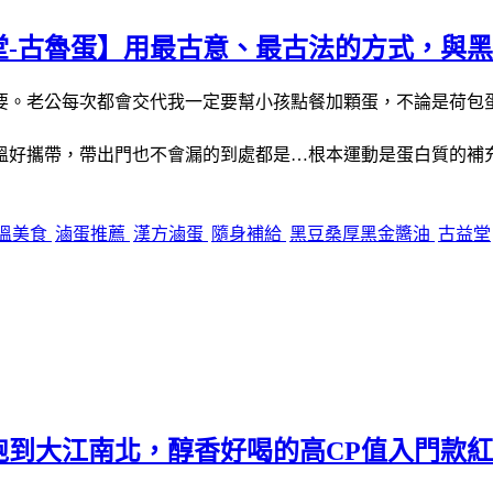
堂-古魯蛋】用最古意、最古法的方式，與
要。老公每次都會交代我一定要幫小孩點餐加顆蛋，不論是荷包
溫好攜帶，帶出門也不會漏的到處都是
根本運動是蛋白質的補
…
溫美食
滷蛋推薦
漢方滷蛋
隨身補給
黑豆桑厚黑金醬油
古益堂
跑到大江南北，醇香好喝的高CP值入門款