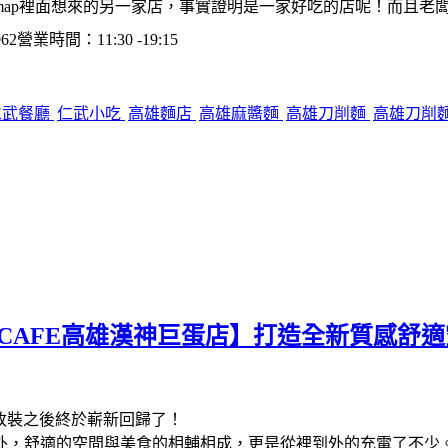
map裡面想來的另一家店，事實證明是一家好吃的店呢！而且老
62營業時間：11:30 -19:15
仁武餐廳
仁武小吃
高雄麵店
高雄麻醬麵
高雄刀削麵
高雄刀削
I CAFE高雄漢神巨蛋店】打造全新質感
改裝之後終於嶄新回歸了！
外，舒適的空間與美食的相輔相成，更是從裡到外的充電了不少