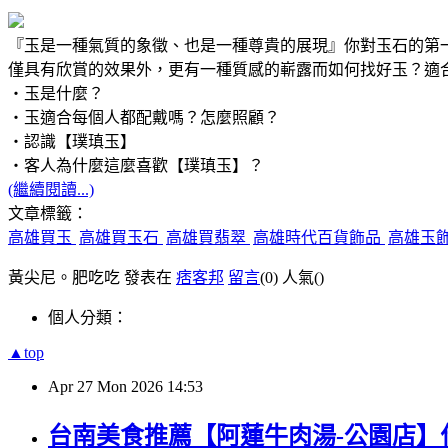
『玉是一種氣質的象徵、也是一種尊貴的展現』你對玉石的第
僅具有欣賞的效果外，更有一種質感的嶄露而如何找好玉？適
‧玉是什麼？
‧玉適合每個人都配戴嗎？怎麼照顧？
‧認識【璞瑱玉】
‧客人為什麼這麼喜歡【璞瑱玉】？
(繼續閱讀...)
文章標籤：
高雄買玉
高雄買玉石
高雄買翡翠
高雄時代百貨飾品
高雄玉
黃尖尼。肥吃吃 發表在
痞客邦
留言
(0)
人氣(
)
個人分類：
▲top
Apr
27
Mon
2026
14:53
台南美食推薦【阿蓮牛肉湯-公園店