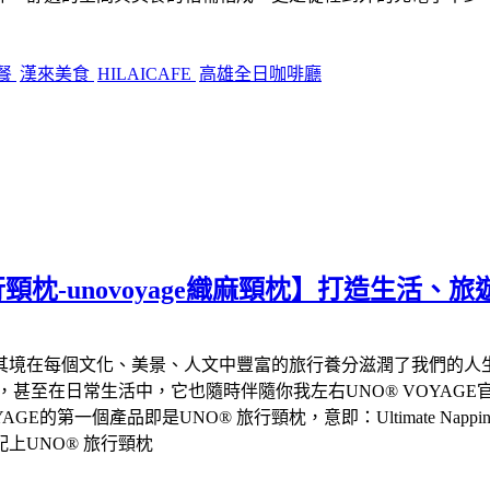
餐
漢來美食
HILAICAFE
高雄全日咖啡廳
行頸枕-unovoyage織麻頸枕】打造生活
其境在每個文化、美景、人文中豐富的旅行養分滋潤了我們的人
甚至在日常生活中，它也隨時伴隨你我左右UNO® VOYAGE
OYAGE的第一個產品即是UNO® 旅行頸枕，意即：Ultimate Na
上UNO® 旅行頸枕