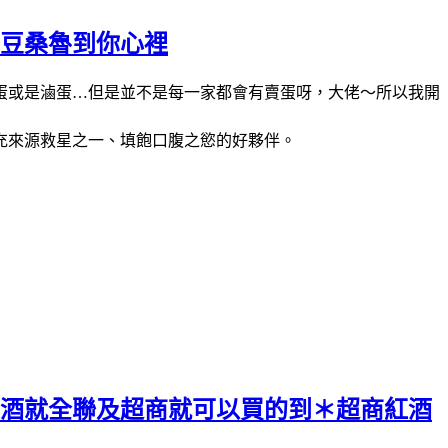
黑豆桑魯到你心裡
蛋或是滷蛋
但是並不是每一家都會有賣蛋呀，大佬～所以我開
…
充來源救星之一、填飽口腹之慾的好夥伴。
紅酒就全聯及超商就可以買的到＊超商紅酒