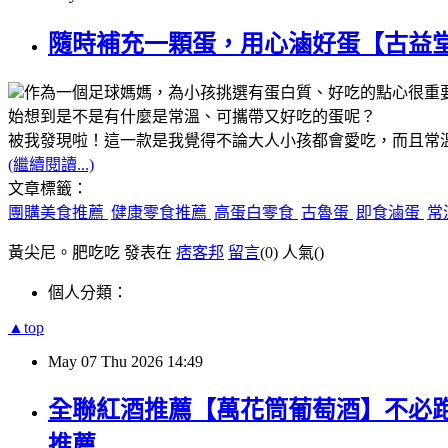
隨時補充一顆蛋，用心滷好蛋【古益
作為一個足球媽媽，為小孩挑選有蛋白質、好吃的點心很重
始想到是不是有什麼是常溫、可攜帶又好吃的蛋呢？
被我發現啦！這一款是我覺得不論大人小孩都會愛吃，而且常
(繼續閱讀...)
文章標籤：
團購美食推薦
健康零食推薦
高蛋白零食
古魯蛋
即食滷蛋
常
黃尖尼。肥吃吃 發表在
痞客邦
留言
(0)
人氣(
)
個人分類：
▲top
May
07
Thu
2026
14:49
全聯紅酒推薦【萬花筒葡萄酒】不必
推薦