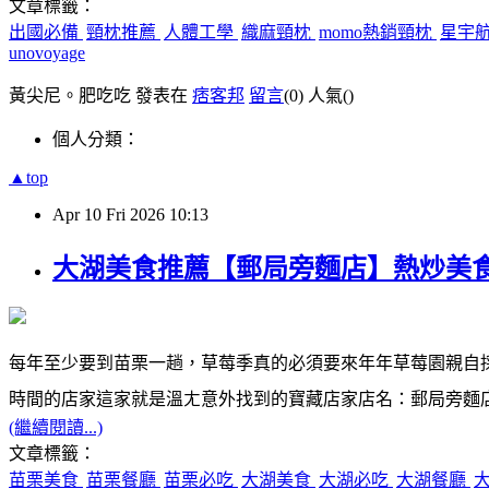
文章標籤：
出國必備
頸枕推薦
人體工學
織麻頸枕
momo熱銷頸枕
星宇
unovoyage
黃尖尼。肥吃吃 發表在
痞客邦
留言
(0)
人氣(
)
個人分類：
▲top
Apr
10
Fri
2026
10:13
大湖美食推薦【郵局旁麵店】熱炒美
每年至少要到苗栗一趟，草莓季真的必須要來年年草莓園親自
時間的店家這家就是溫ㄤ意外找到的寶藏店家店名：郵局旁麵
(繼續閱讀...)
文章標籤：
苗栗美食
苗栗餐廳
苗栗必吃
大湖美食
大湖必吃
大湖餐廳