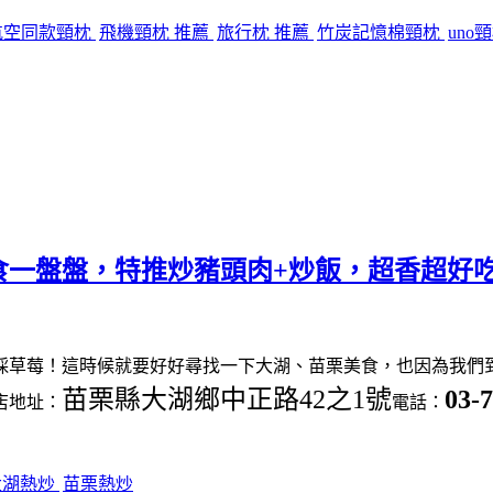
航空同款頸枕
飛機頸枕 推薦
旅行枕 推薦
竹炭記憶棉頸枕
uno
食一盤盤，特推炒豬頭肉+炒飯，超香超好
採草莓！這時候就要好好尋找一下大湖、苗栗美食，也因為我們
苗栗縣大湖鄉中正路42之1號
03-
店地址：
電話：
大湖熱炒
苗栗熱炒