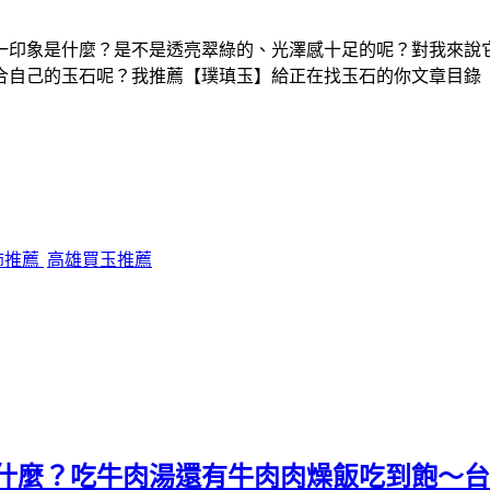
一印象是什麼？是不是透亮翠綠的、光澤感十足的呢？對我來說
合自己的玉石呢？我推薦【璞瑱玉】給正在找玉石的你文章目錄
飾推薦
高雄買玉推薦
】什麼？吃牛肉湯還有牛肉肉燥飯吃到飽～