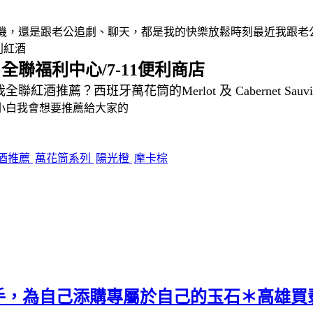
滑著手機，還是跟老公追劇、聊天，都是我的快樂放鬆時刻最近我跟
列紅酒
全聯福利中心/7-11便利商店
：
薦？西班牙萬花筒的Merlot 及 Cabernet Sau
小白我會想要推薦給大家的
酒推薦
萬花筒系列
陽光橙
摩卡棕
手，為自己添購專屬於自己的玉石＊高雄買