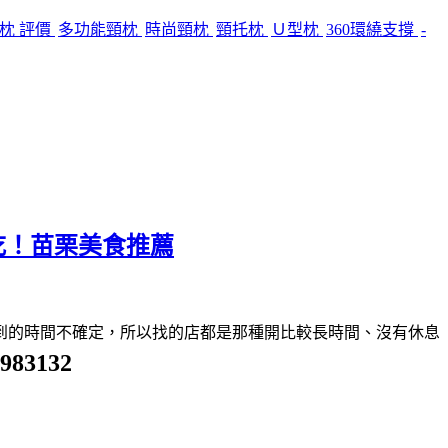
頸枕 評價
多功能頸枕
時尚頸枕
頸托枕
Ｕ型枕
360環繞支撐
-
吃！苗栗美食推薦
到的時間不確定，所以找的店都是那種開比較長時間、沒有休息
7983132