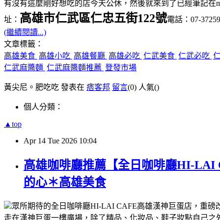
有沒有這麼剛好想吃的店今天公休，然後就來到了已經筆記在
高雄市仁武區仁忠五街122號
址：
電話：07-37259
(繼續閱讀...)
文章標籤：
高雄美食
高雄小吃
高雄餐廳
高雄必吃
仁武美食
仁武必吃
仁武麻醬麵
仁武麻醬麵推薦
登發市場
黃尖尼。肥吃吃 發表在
痞客邦
留言
(0)
人氣(
)
個人分類：
▲top
Apr
14
Tue
2026
10:04
高雄咖啡廳推薦【全日咖啡廳HI-LA
的心＊高雄美食
眾所期待的全日咖啡廳
高雄漢神巨蛋
店，重磅
HI-LAI CAFE
走在漢神巨蛋一樓廣場，除了精品、化妝品、鞋子妝點自己之