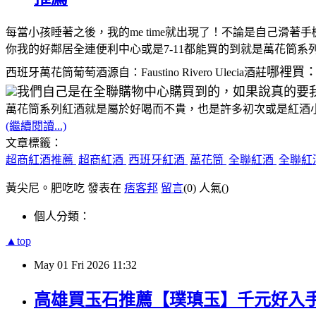
每當小孩睡著之後，我的me time就出現了！不論是自己
你我的好鄰居全連便利中心或是7-11都能買的到就是萬花筒系
哪裡買
西班牙萬花筒葡萄酒源自：Faustino Rivero Ulecia酒莊
我們自己是在全聯購物中心購買到的，如果說真的要我全聯紅酒推
萬花筒系列紅酒就是屬於好喝而不貴，也是許多初次或是紅酒
(繼續閱讀...)
文章標籤：
超商紅酒推薦
超商紅酒
西班牙紅酒
萬花筒
全聯紅酒
全聯紅
黃尖尼。肥吃吃 發表在
痞客邦
留言
(0)
人氣(
)
個人分類：
▲top
May
01
Fri
2026
11:32
高雄買玉石推薦【璞瑱玉】千元好入