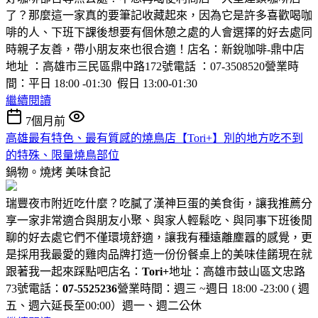
了？那麼這一家真的要筆記收藏起來，因為它是許多喜歡喝咖
啡的人、下班下課後想要有個休憩之處的人會選擇的好去處同
時親子友善，帶小朋友來也很合適！店名：新銳咖啡-鼎中店
地址 ：高雄市三民區鼎中路172號電話 ：07-3508520營業時
間：平日 18:00 -01:30 假日 13:00-01:30
繼續閱讀
7個月前
高雄最有特色、最有質感的燒鳥店【Tori+】別的地方吃不到
的特殊、限量燒鳥部位
鍋物。燒烤
美味食記
瑞豐夜市附近吃什麼？吃膩了漢神巨蛋的美食街，讓我推薦分
享一家非常適合與朋友小聚、與家人輕鬆吃、與同事下班後閒
聊的好去處它們不僅環境舒適，讓我有種遠離塵囂的感覺，更
是採用我最愛的雞肉品牌打造一份份餐桌上的美味佳餚現在就
跟著我一起來踩點吧店名：
Tori+
地址：高雄市鼓山區文忠路
73號電話：
07-5525236
營業時間：週三 ~週日 18:00 -23:00 ( 週
五、週六延長至00:00）週一、週二公休