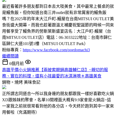
最近看著許多朋友都到日本去大啖美食，其中最常上餐桌的就
是鰻魚飯，但你知道台南三井outlet就有非常厲害的鰻魚飯
嗎？在2025年的年末大江戶町-鰻屋在台南MITSUI OUTLET美
食街盛大開幕，而我也趁著跟溫ㄤ補慶祝聖誕節的時候一同來
用餐享受了鰻魚界的勞斯萊斯盛宴店名：大江戶町-鰻屋（台
南MITSUI OUTLET店）電話：06-3033222地址：台南市歸仁
區歸仁大道101號1樓（MITSUI OUTLET Park）
粉絲專頁：
https://www.facebook.com/ooedomachi3
繼續閱讀
6個月前
高雄平價小火鍋推薦【兩披索靚鍋高雄輔仁店】~親切的服
務、實在的料理，還有小孩最愛的冰淇淋唷＊高雄美食
鍋物。燒烤
美味食記
正所謂志同道合～所以我身邊的朋友都跟我一樣好喜歡吃火鍋
XD跟姊妹約聚會，名單10間裡面大概有9.9家會是火鍋店~這
一家我之前就很常看到他的各分店，今天終於跑到其中一家來
用餐啦（充滿期待）