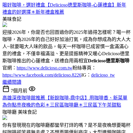
喝好咖啡，選好禮盒【Delicioso德里斯咖啡-心蓮禮盒】新年
禮盒的好選擇＊新年禮盒推薦
美味食記
迎接2026年，你是否也回首過你的2025年過得怎樣呢？喝一杯
咖啡，為2026年的自己好好加油打氣，成為你想成為的大人大
人~就要喝大人味的飲品，每天一杯咖啡已成習慣一盒滿滿心
意的禮盒，不僅幸福滿溢、更是提振精神又暖心Delicioso德里
斯咖啡推出的心蓮禮盒，送禮自用兩相宜
Delicioso德里斯咖啡
官網：
https://www.delicioso.com.tw
粉絲專頁：
https://www.facebook.com/delicioso.8226
IG：
delicioso_tw
繼續閱讀
7個月前
高雄深夜咖啡館推薦【新銳咖啡-鼎中店】用咖啡香、新菜單
為你點亮夜晚的色彩＊三民區咖啡廳＊三民區下午茶甜點
咖啡廳
美味食記
你有發現現在的咖啡廳都蠻早打烊的嗎？是不是夜晚想要喝杯
好咖啡卻苦尋無去處？不想再喝便利商店、大型連鎖咖啡店