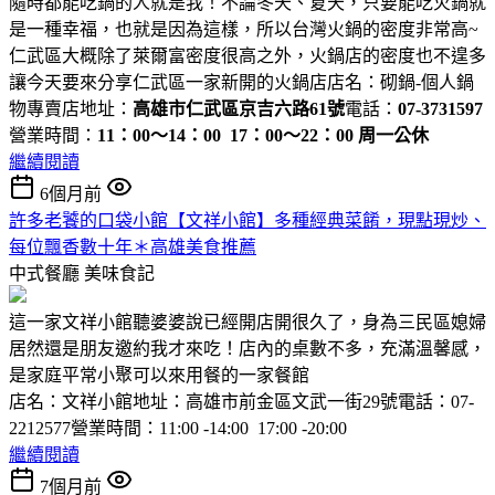
隨時都能吃鍋的人就是我！不論冬天、夏天，只要能吃火鍋就
是一種幸福，也就是因為這樣，所以台灣火鍋的密度非常高~
仁武區大概除了萊爾富密度很高之外，火鍋店的密度也不遑多
讓今天要來分享仁武區一家新開的火鍋店店名：砌鍋-個人鍋
物專賣店地址：
高雄市仁武區京吉六路61號
電話：
07-3731597
營業時間：
11：00～14：00 17：00～22：00 周一公休
繼續閱讀
6個月前
許多老饕的口袋小館【文祥小館】多種經典菜餚，現點現炒、
每位飄香數十年＊高雄美食推薦
中式餐廳
美味食記
這一家文祥小館聽婆婆說已經開店開很久了，身為三民區媳婦
居然還是朋友邀約我才來吃！店內的桌數不多，充滿溫馨感，
是家庭平常小聚可以來用餐的一家餐館
店名：文祥小館地址：高雄市前金區文武一街29號電話：07-
2212577營業時間：11:00 -14:00 17:00 -20:00
繼續閱讀
7個月前