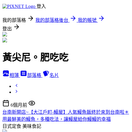
登入
我的部落格
我的部落格後台
我的帳號
登出
黃尖尼。肥吃吃
相簿
部落格
名片
6個月前
台南新開店~【大江戶町-鰻屋】人氣鰻魚飯終於來到台南啦＊
用最鮮美的鰻魚，多種吃法，讓鰻屋給你鰻鰻的幸福
日式定食
美味食記