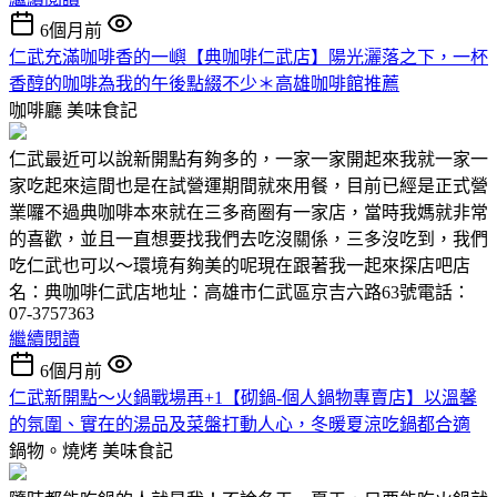
6個月前
仁武充滿咖啡香的一嶼【典咖啡仁武店】陽光灑落之下，一杯
香醇的咖啡為我的午後點綴不少＊高雄咖啡館推薦
咖啡廳
美味食記
仁武最近可以說新開點有夠多的，一家一家開起來我就一家一
家吃起來這間也是在試營運期間就來用餐，目前已經是正式營
業囉不過典咖啡本來就在三多商圈有一家店，當時我媽就非常
的喜歡，並且一直想要找我們去吃沒關係，三多沒吃到，我們
吃仁武也可以～環境有夠美的呢現在跟著我一起來探店吧店
名：典咖啡仁武店地址：高雄市仁武區京吉六路63號電話：
07-3757363
繼續閱讀
6個月前
仁武新開點～火鍋戰場再+1【砌鍋-個人鍋物專賣店】以溫馨
的氛圍、實在的湯品及菜盤打動人心，冬暖夏涼吃鍋都合適
鍋物。燒烤
美味食記