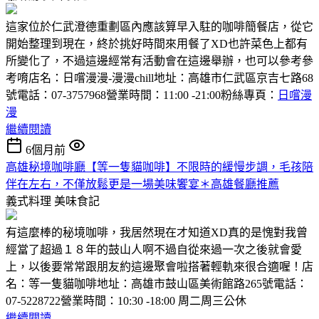
這家位於仁武澄德重劃區內應該算早入駐的咖啡簡餐店，從它
開始整理到現在，終於挑好時間來用餐了XD也許菜色上都有
所變化了，不過這邊經常有活動會在這邊舉辦，也可以參考參
考唷店名：日嚐漫漫-漫漫chill地址：高雄市仁武區京吉七路68
號電話：07-3757968營業時間：11:00 -21:00粉絲專頁：
日嚐漫
漫
繼續閱讀
6個月前
高雄秘境咖啡廳【等一隻貓咖啡】不限時的緩慢步調，毛孩陪
伴在左右，不僅放鬆更是一場美味饗宴＊高雄餐廳推薦
義式料理
美味食記
有這麼棒的秘境咖啡，我居然現在才知道XD真的是愧對我曾
經當了超過１８年的鼓山人啊不過自從來過一次之後就會愛
上，以後要常常跟朋友約這邊聚會啦搭著輕軌來很合適喔！店
名：等一隻貓咖啡地址：高雄市鼓山區美術館路265號電話：
07-5228722營業時間：10:30 -18:00 周二周三公休
繼續閱讀