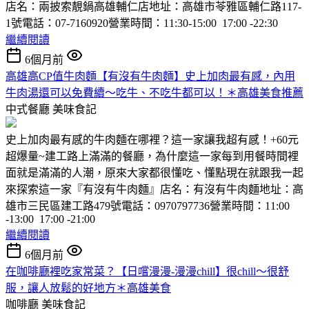
店名：兩披索靚鍋高雄輔仁店地址：高雄市苓雅區輔仁路117-
1號電話：07-7160920營業時間：11:30-15:00 17:00 -22:30
繼續閱讀
6個月前
高雄高CP值牛肉麵【有沒有牛肉麵】史上加肉最有感，內用
牛肉湯還可以免費續～吃牛、不吃牛都可以！＊高雄美食推薦
中式餐廳
美味食記
史上加肉最有感的牛肉麵在哪裡？這一家讓我超有感！+60元
超爆量~建工路上滿滿的餐廳，為什麼這一家每到用餐時間裡
面就是滿滿的人潮，原來大家都很懂吃、懂點現在就跟我一起
來探索這一家『有沒有牛肉麵』店名：有沒有牛肉麵地址：高
雄市三民區建工路479號電話：0970797736營業時間：11:00
-13:00 17:00 -21:00
繼續閱讀
6個月前
在咖啡廳裡吃家常菜？【日嚐漫漫-漫漫chill】很chill～很舒
服，讓人放鬆的好地方＊高雄美食
咖啡廳
美味食記