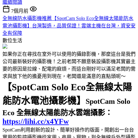
繼續閱讀
7個月前
全無線防水攝影機推薦【SpotCam Solo Eco全無線太陽能防水
電池攝影機】台灣製造，品質保證！雲端主機在台灣，資安安
全有保障
數位生活
如果你正在尋找在室外可以使用的攝錄影機，那麼這台是我們
公司最新裝好的攝影機！之前老闆不願意裝設攝影機其實最主
要的原因是拉線、配電的麻煩，而這台剛好可以滿足老闆的需
求與放下他的擔憂用到現在，老闆還是滿意的直點頭呢～
【SpotCam Solo Eco全無線太陽
能防水電池攝影機】
SpotCam Solo
Eco 全無線太陽能防水雲端攝影：
https://lihi.cc/x4YFw
SpotCam利用創新的設計、簡單好操作的版面，開創出一台台
實用的監控攝影機從家用、商用、寵物，到全無線戶外型攝影