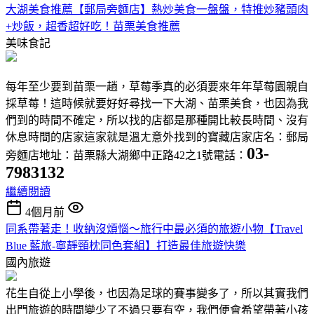
大湖美食推薦【郵局旁麵店】熱炒美食一盤盤，特推炒豬頭肉
+炒飯，超香超好吃！苗栗美食推薦
美味食記
每年至少要到苗栗一趟，草莓季真的必須要來年年草莓園親自
採草莓！這時候就要好好尋找一下大湖、苗栗美食，也因為我
們到的時間不確定，所以找的店都是那種開比較長時間、沒有
休息時間的店家這家就是溫ㄤ意外找到的寶藏店家店名：郵局
03-
旁麵店地址：苗栗縣大湖鄉中正路42之1號電話：
7983132
繼續閱讀
4個月前
同系帶著走！收納沒煩惱～旅行中最必須的旅遊小物【Travel
Blue 藍旅-寧靜頸枕同色套組】打造最佳旅遊快樂
國內旅遊
花生自從上小學後，也因為足球的賽事變多了，所以其實我們
出門旅遊的時間變少了不過只要有空，我們便會希望帶著小孩