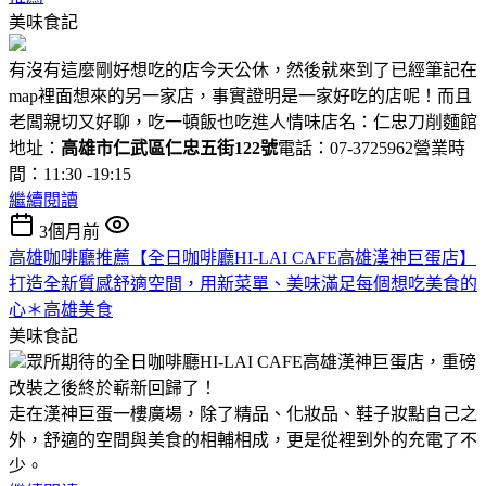
美味食記
有沒有這麼剛好想吃的店今天公休，然後就來到了已經筆記在
map裡面想來的另一家店，事實證明是一家好吃的店呢！而且
老闆親切又好聊，吃一頓飯也吃進人情味店名：仁忠刀削麵館
地址：
高雄市仁武區仁忠五街122號
電話：07-3725962營業時
間：11:30 -19:15
繼續閱讀
3個月前
高雄咖啡廳推薦【全日咖啡廳HI-LAI CAFE高雄漢神巨蛋店】
打造全新質感舒適空間，用新菜單、美味滿足每個想吃美食的
心＊高雄美食
美味食記
眾所期待的全日咖啡廳HI-LAI CAFE高雄漢神巨蛋店，重磅
改裝之後終於嶄新回歸了！
走在漢神巨蛋一樓廣場，除了精品、化妝品、鞋子妝點自己之
外，舒適的空間與美食的相輔相成，更是從裡到外的充電了不
少。