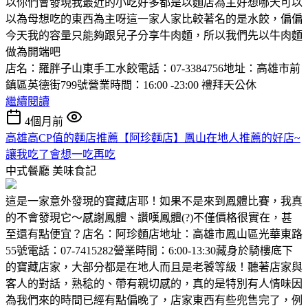
以你們會發現我最近的小吃好多都是以麵店為主好想哪天可以
以為母想吃的東西為主呀這一家人家比較著名的是水餃，偏偏
今天我的容量只能夠跟兒子分享牛肉麵，所以我們先以牛肉麵
做為開端吧
店名：羅胖子山東手工水餃電話：07-3384756地址：高雄市前
鎮區英德街799號營業時間：16:00 -23:00 禮拜天公休
繼續閱讀
4個月前
高雄高CP值的麵店推薦【阿珍麵店】鳳山在地人推薦的好店~
讓我吃了會想一吃再吃
中式餐廳
美味食記
這是一家意外發現的寶藏店耶！如果不是來到鳳體比賽，我真
的不會發現它～感謝鳳體、讚嘆鳳體(?)不僅價格很實在，甚
至還有點便宜？店名：阿珍麵店地址：高雄市鳳山區光華東路
55號電話：07-7415282營業時間：6:00-13:30藏身於騎樓底下
的寶藏店家，大部分都是在地人而且是老饕等級！聽著店家與
客人的對話，熟稔的、帶有親切感的，真的是特別有人情味因
為我們來的時間已經有點偏晚了，店家東西有些兜售完了，例