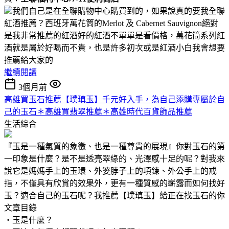
我們自己是在全聯購物中心購買到的，如果說真的要我全聯
紅酒推薦？西班牙萬花筒的Merlot 及 Cabernet Sauvignon絕對
是我非常推薦的紅酒好的紅酒不單單是看價格，萬花筒系列紅
酒就是屬於好喝而不貴，也是許多初次或是紅酒小白我會想要
推薦給大家的
繼續閱讀
3個月前
高雄買玉石推薦【璞瑱玉】千元好入手，為自己添購專屬於自
己的玉石＊高雄買翡翠推薦＊高雄時代百貨飾品推薦
生活綜合
『玉是一種氣質的象徵、也是一種尊貴的展現』你對玉石的第
一印象是什麼？是不是透亮翠綠的、光澤感十足的呢？對我來
說它是媽媽手上的玉環、外婆脖子上的項鍊、外公手上的戒
指，不僅具有欣賞的效果外，更有一種質感的嶄露而如何找好
玉？適合自己的玉石呢？我推薦【璞瑱玉】給正在找玉石的你
文章目錄
‧玉是什麼？