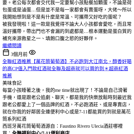
要。老公每次都會交代我一定要幫小孩點餐加顆蛋，不論是荷
包蛋或是滷蛋…但是並不是每一家都會有賣蛋呀，大佬～所以
我開始想到是不是有什麼是常溫、可攜帶又好吃的蛋呢？
被我發現啦！這一款是我覺得不論大人小孩都會愛吃，而且常
溫好攜帶，帶出門也不會漏的到處都是…根本運動是蛋白質的
補充來源救星之一、填飽口腹之慾的好夥伴。
繼續閱讀
3個月前
全聯紅酒推薦【萬花筒葡萄酒】不必跑到大江南北，醇香好喝
的高CP值入門款紅酒就全聯及超商就可以買的到＊超商紅酒
推薦
美味食記
每當小孩睡著之後，我的me time就出現了！不論是自己滑著
手機，還是跟老公追劇、聊天，都是我的快樂放鬆時刻最近我
跟老公都愛上了一個品牌的紅酒，不必跑酒莊、或是專賣店，
就在你我的好鄰居全連便利中心或是7-11都能買的到就是萬花
筒系列紅酒
西班牙萬花筒葡萄酒源自：Faustino Rivero Ulecia酒莊哪裡
買：
全聯福利中心/7-11便利商店