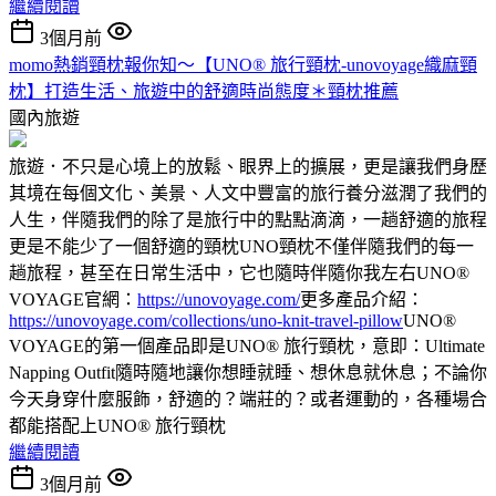
繼續閱讀
3個月前
momo熱銷頸枕報你知～【UNO® 旅行頸枕-unovoyage織麻頸
枕】打造生活、旅遊中的舒適時尚態度＊頸枕推薦
國內旅遊
旅遊．不只是心境上的放鬆、眼界上的擴展，更是讓我們身歷
其境在每個文化、美景、人文中豐富的旅行養分滋潤了我們的
人生，伴隨我們的除了是旅行中的點點滴滴，一趟舒適的旅程
更是不能少了一個舒適的頸枕UNO頸枕不僅伴隨我們的每一
趟旅程，甚至在日常生活中，它也隨時伴隨你我左右UNO®
VOYAGE官網：
https://unovoyage.com/
更多產品介紹：
https://unovoyage.com/collections/uno-knit-travel-pillow
UNO®
VOYAGE的第一個產品即是UNO® 旅行頸枕，意即：Ultimate
Napping Outfit隨時隨地讓你想睡就睡、想休息就休息；不論你
今天身穿什麼服飾，舒適的？端莊的？或者運動的，各種場合
都能搭配上UNO® 旅行頸枕
繼續閱讀
3個月前