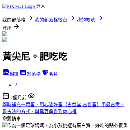
登入
我的部落格
我的部落格後台
我的帳號
登出
黃尖尼。肥吃吃
相簿
部落格
名片
2個月前
隨時補充一顆蛋，用心滷好蛋【古益堂-古魯蛋】用最古意、
最古法的方式，與黑豆桑魯到你心裡
戀愛情事
作為一個足球媽媽，為小孩挑選有蛋白質、好吃的點心很重