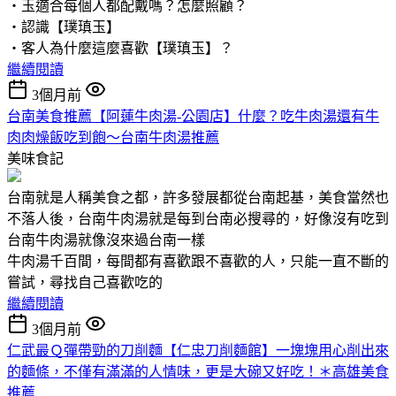
‧玉適合每個人都配戴嗎？怎麼照顧？
‧認識【璞瑱玉】
‧客人為什麼這麼喜歡【璞瑱玉】？
繼續閱讀
3個月前
台南美食推薦【阿蓮牛肉湯-公園店】什麼？吃牛肉湯還有牛
肉肉燥飯吃到飽～台南牛肉湯推薦
美味食記
台南就是人稱美食之都，許多發展都從台南起基，美食當然也
不落人後，台南牛肉湯就是每到台南必搜尋的，好像沒有吃到
台南牛肉湯就像沒來過台南一樣
牛肉湯千百間，每間都有喜歡跟不喜歡的人，只能一直不斷的
嘗試，尋找自己喜歡吃的
繼續閱讀
3個月前
仁武最Ｑ彈帶勁的刀削麵【仁忠刀削麵館】一塊塊用心削出來
的麵條，不僅有滿滿的人情味，更是大碗又好吃！＊高雄美食
推薦