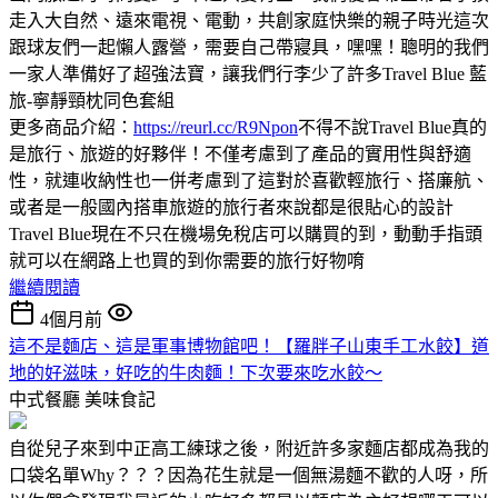
走入大自然、遠來電視、電動，共創家庭快樂的親子時光這次
跟球友們一起懶人露營，需要自己帶寢具，嘿嘿！聰明的我們
一家人準備好了超強法寶，讓我們行李少了許多Travel Blue 藍
旅-寧靜頸枕同色套組
更多商品介紹：
https://reurl.cc/R9Npon
不得不說Travel Blue真的
是旅行、旅遊的好夥伴！不僅考慮到了產品的實用性與舒適
性，就連收納性也一併考慮到了這對於喜歡輕旅行、搭廉航、
或者是一般國內搭車旅遊的旅行者來說都是很貼心的設計
Travel Blue現在不只在機場免稅店可以購買的到，動動手指頭
就可以在網路上也買的到你需要的旅行好物唷
繼續閱讀
4個月前
這不是麵店、這是軍事博物館吧！【羅胖子山東手工水餃】道
地的好滋味，好吃的牛肉麵！下次要來吃水餃～
中式餐廳
美味食記
自從兒子來到中正高工練球之後，附近許多家麵店都成為我的
口袋名單Why？？？因為花生就是一個無湯麵不歡的人呀，所