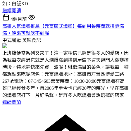
如：白飯XD
繼續閱讀
4個月前
高雄人氣燒臘推薦【元富廣式燒臘】每到用餐時間就排隊滿
滿，晚來可就吃不到囉
中式餐廳
美味食記
上班族便當系列又來了！這一家相信已經是很多人的愛店，因
為我每次經過它就是人潮爆滿到排到屋簷下這天避開人潮壅擠
時段，特地趕快來先買一波呢！琳瑯滿目的菜色，讓我每一種
都想點來吃呢店名：元富燒臘地址：高雄市左營區博愛三路
267號電話：07-3454603營業時間：10:30-20:00元富燒臘在高
雄已經經營多年，自2005年至今也已經20年的時光，早在高雄
的燒臘店打下一片好名聲，是許多人吃燒臘會想選擇的店家
繼續閱讀