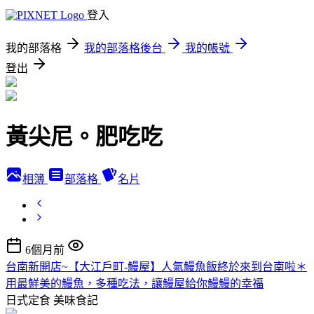
登入
我的部落格
我的部落格後台
我的帳號
登出
黃尖尼。肥吃吃
相簿
部落格
名片
6個月前
台南新開店~【大江戶町-鰻屋】人氣鰻魚飯終於來到台南啦＊
用最鮮美的鰻魚，多種吃法，讓鰻屋給你鰻鰻的幸福
日式定食
美味食記