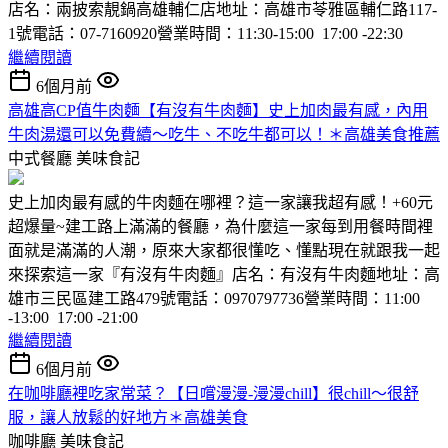
店名：兩披索靚鍋高雄輔仁店地址：高雄市苓雅區輔仁路117-
1號電話：07-7160920營業時間：11:30-15:00 17:00 -22:30
繼續閱讀
6個月前
高雄高CP值牛肉麵【有沒有牛肉麵】史上加肉最有感，內用
牛肉湯還可以免費續～吃牛、不吃牛都可以！＊高雄美食推薦
中式餐廳
美味食記
史上加肉最有感的牛肉麵在哪裡？這一家讓我超有感！+60元
超爆量~建工路上滿滿的餐廳，為什麼這一家每到用餐時間裡
面就是滿滿的人潮，原來大家都很懂吃、懂點現在就跟我一起
來探索這一家『有沒有牛肉麵』店名：有沒有牛肉麵地址：高
雄市三民區建工路479號電話：0970797736營業時間：11:00
-13:00 17:00 -21:00
繼續閱讀
6個月前
在咖啡廳裡吃家常菜？【日嚐漫漫-漫漫chill】很chill～很舒
服，讓人放鬆的好地方＊高雄美食
咖啡廳
美味食記