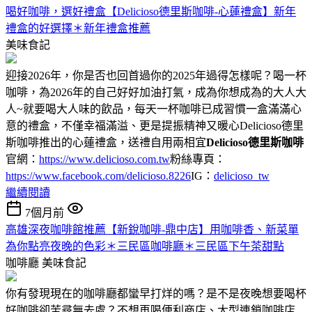
喝好咖啡，選好禮盒【Delicioso德里斯咖啡-心蓮禮盒】新年
禮盒的好選擇＊新年禮盒推薦
美味食記
迎接2026年，你是否也回首過你的2025年過得怎樣呢？喝一杯
咖啡，為2026年的自己好好加油打氣，成為你想成為的大人大
人~就要喝大人味的飲品，每天一杯咖啡已成習慣一盒滿滿心
意的禮盒，不僅幸福滿溢、更是提振精神又暖心Delicioso德里
斯咖啡推出的心蓮禮盒，送禮自用兩相宜
Delicioso德里斯咖啡
官網：
https://www.delicioso.com.tw
粉絲專頁：
https://www.facebook.com/delicioso.8226
IG：
delicioso_tw
繼續閱讀
7個月前
高雄深夜咖啡館推薦【新銳咖啡-鼎中店】用咖啡香、新菜單
為你點亮夜晚的色彩＊三民區咖啡廳＊三民區下午茶甜點
咖啡廳
美味食記
你有發現現在的咖啡廳都蠻早打烊的嗎？是不是夜晚想要喝杯
好咖啡卻苦尋無去處？不想再喝便利商店、大型連鎖咖啡店