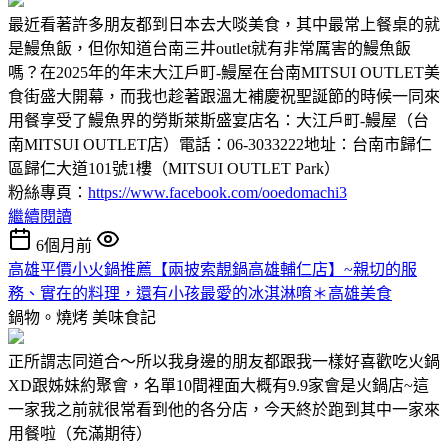
最近看著許多朋友都到日本去大啖美食，其中最常上餐桌的就
是鰻魚飯，但你知道台南三井outlet就有非常厲害的鰻魚飯
嗎？在2025年的年末大江戶町-鰻屋在台南MITSUI OUTLET美
食街盛大開幕，而我也趁著跟溫ㄤ補慶祝聖誕節的時候一同來
用餐享受了鰻魚界的勞斯萊斯盛宴店名：大江戶町-鰻屋（台
南MITSUI OUTLET店）電話：06-3033222地址：台南市歸仁
區歸仁大道101號1樓（MITSUI OUTLET Park）
粉絲專頁：
https://www.facebook.com/ooedomachi3
繼續閱讀
6個月前
高雄平價小火鍋推薦【兩披索靚鍋高雄輔仁店】~親切的服
務、實在的料理，還有小孩最愛的冰淇淋唷＊高雄美食
鍋物。燒烤
美味食記
正所謂志同道合～所以我身邊的朋友都跟我一樣好喜歡吃火鍋
XD跟姊妹約聚會，名單10間裡面大概有9.9家會是火鍋店~這
一家我之前就很常看到他的各分店，今天終於跑到其中一家來
用餐啦（充滿期待）