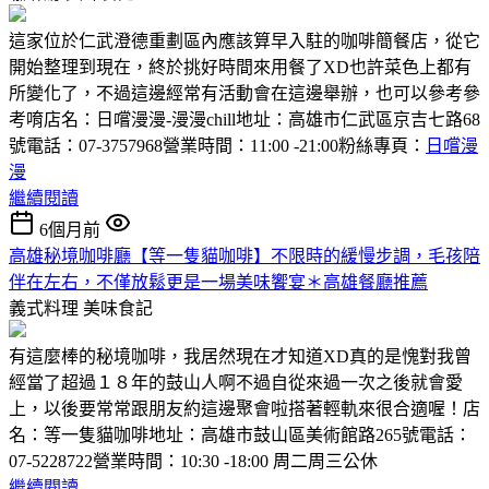
這家位於仁武澄德重劃區內應該算早入駐的咖啡簡餐店，從它
開始整理到現在，終於挑好時間來用餐了XD也許菜色上都有
所變化了，不過這邊經常有活動會在這邊舉辦，也可以參考參
考唷店名：日嚐漫漫-漫漫chill地址：高雄市仁武區京吉七路68
號電話：07-3757968營業時間：11:00 -21:00粉絲專頁：
日嚐漫
漫
繼續閱讀
6個月前
高雄秘境咖啡廳【等一隻貓咖啡】不限時的緩慢步調，毛孩陪
伴在左右，不僅放鬆更是一場美味饗宴＊高雄餐廳推薦
義式料理
美味食記
有這麼棒的秘境咖啡，我居然現在才知道XD真的是愧對我曾
經當了超過１８年的鼓山人啊不過自從來過一次之後就會愛
上，以後要常常跟朋友約這邊聚會啦搭著輕軌來很合適喔！店
名：等一隻貓咖啡地址：高雄市鼓山區美術館路265號電話：
07-5228722營業時間：10:30 -18:00 周二周三公休
繼續閱讀