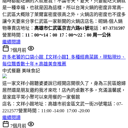
隨時都能吃鍋的人就是我！不論冬天、夏天，只要能吃火鍋就
是一種幸福，也就是因為這樣，所以台灣火鍋的密度非常高~
仁武區大概除了萊爾富密度很高之外，火鍋店的密度也不遑多
讓今天要來分享仁武區一家新開的火鍋店店名：砌鍋-個人鍋
物專賣店地址：
高雄市仁武區京吉六路61號
電話：
07-3731597
營業時間：
11：00～14：00 17：00～22：00 周一公休
繼續閱讀
7個月前
許多老饕的口袋小館【文祥小館】多種經典菜餚，現點現炒、
每位飄香數十年＊高雄美食推薦
中式餐廳
美味食記
這一家文祥小館聽婆婆說已經開店開很久了，身為三民區媳婦
居然還是朋友邀約我才來吃！店內的桌數不多，充滿溫馨感，
是家庭平常小聚可以來用餐的一家餐館
店名：文祥小館地址：高雄市前金區文武一街29號電話：07-
2212577營業時間：11:00 -14:00 17:00 -20:00
繼續閱讀
7個月前