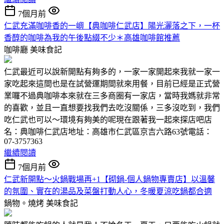
7個月前
仁武充滿咖啡香的一嶼【典咖啡仁武店】陽光灑落之下，一杯
香醇的咖啡為我的午後點綴不少＊高雄咖啡館推薦
咖啡廳
美味食記
仁武最近可以說新開點有夠多的，一家一家開起來我就一家一
家吃起來這間也是在試營運期間就來用餐，目前已經是正式營
業囉不過典咖啡本來就在三多商圈有一家店，當時我媽就非常
的喜歡，並且一直想要找我們去吃沒關係，三多沒吃到，我們
吃仁武也可以～環境有夠美的呢現在跟著我一起來探店吧店
名：典咖啡仁武店地址：高雄市仁武區京吉六路63號電話：
07-3757363
繼續閱讀
7個月前
仁武新開點～火鍋戰場再+1【砌鍋-個人鍋物專賣店】以溫馨
的氛圍、實在的湯品及菜盤打動人心，冬暖夏涼吃鍋都合適
鍋物。燒烤
美味食記