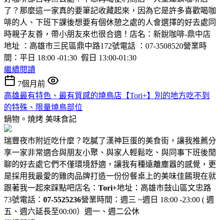
了？那麼這一家真的要筆記收藏起來，因為它是許多喜歡喝咖
啡的人、下班下課後想要有個休憩之處的人會選擇的好去處同
時親子友善，帶小朋友來也很合適！店名：新銳咖啡-鼎中店
地址 ：高雄市三民區鼎中路172號電話 ：07-3508520營業時
間：平日 18:00 -01:30 假日 13:00-01:30
繼續閱讀
7個月前
高雄最有特色、最有質感的燒鳥店【Tori+】別的地方吃不到
的特殊、限量燒鳥部位
鍋物。燒烤
美味食記
瑞豐夜市附近吃什麼？吃膩了漢神巨蛋的美食街，讓我推薦分
享一家非常適合與朋友小聚、與家人輕鬆吃、與同事下班後閒
聊的好去處它們不僅環境舒適，讓我有種遠離塵囂的感覺，更
是採用我最愛的雞肉品牌打造一份份餐桌上的美味佳餚現在就
跟著我一起來踩點吧店名：
Tori+
地址：高雄市鼓山區文忠路
73號電話：
07-5525236
營業時間：週三 ~週日 18:00 -23:00 ( 週
五、週六延長至00:00）週一、週二公休