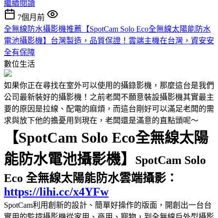
繼續閱讀
7個月前
全無線防水攝影機推薦【SpotCam Solo Eco全無線太陽能防水
電池攝影機】台灣製造，品質保證！雲端主機在台灣，資安安
全有保障
數位生活
如果你正在尋找在室外可以使用的攝錄影機，那麼這台是我們
公司最新裝好的攝影機！之前老闆不願意裝設攝影機其實最主
要的原因是拉線、配電的麻煩，而這台剛好可以滿足老闆的需
求與放下他的擔憂用到現在，老闆還是滿意的直點頭呢～
【SpotCam Solo Eco全無線太陽
能防水電池攝影機】
SpotCam Solo
Eco 全無線太陽能防水雲端攝影：
https://lihi.cc/x4YFw
SpotCam利用創新的設計、簡單好操作的版面，開創出一台台
實用的監控攝影機從家用、商用、寵物，到全無線戶外型攝影