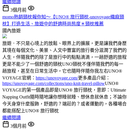
繼續閱讀
3個月前
momo熱銷頸枕報你知～【UNO® 旅行頸枕-unovoyage織麻頸
枕】打造生活、旅遊中的舒適時尚態度＊頸枕推薦
國內旅遊
旅遊．不只是心境上的放鬆、眼界上的擴展，更是讓我們身歷
其境在每個文化、美景、人文中豐富的旅行養分滋潤了我們的
人生，伴隨我們的除了是旅行中的點點滴滴，一趟舒適的旅程
更是不能少了一個舒適的頸枕UNO頸枕不僅伴隨我們的每一
趟旅程，甚至在日常生活中，它也隨時伴隨你我左右UNO®
VOYAGE官網：
https://unovoyage.com/
更多產品介紹：
https://unovoyage.com/collections/uno-knit-travel-pillow
UNO®
VOYAGE的第一個產品即是UNO® 旅行頸枕，意即：Ultimate
Napping Outfit隨時隨地讓你想睡就睡、想休息就休息；不論你
今天身穿什麼服飾，舒適的？端莊的？或者運動的，各種場合
都能搭配上UNO® 旅行頸枕
繼續閱讀
3個月前