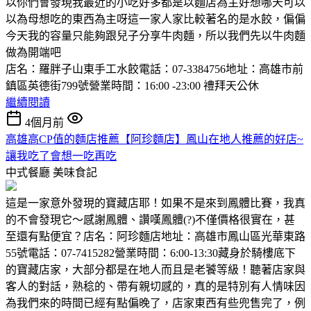
以你們會發現我最近的小吃好多都是以麵店為主好想哪天可以
以為母想吃的東西為主呀這一家人家比較著名的是水餃，偏偏
今天我的容量只能夠跟兒子分享牛肉麵，所以我們先以牛肉麵
做為開端吧
店名：羅胖子山東手工水餃電話：07-3384756地址：高雄市前
鎮區英德街799號營業時間：16:00 -23:00 禮拜天公休
繼續閱讀
4個月前
高雄高CP值的麵店推薦【阿珍麵店】鳳山在地人推薦的好店~
讓我吃了會想一吃再吃
中式餐廳
美味食記
這是一家意外發現的寶藏店耶！如果不是來到鳳體比賽，我真
的不會發現它～感謝鳳體、讚嘆鳳體(?)不僅價格很實在，甚
至還有點便宜？店名：阿珍麵店地址：高雄市鳳山區光華東路
55號電話：07-7415282營業時間：6:00-13:30藏身於騎樓底下
的寶藏店家，大部分都是在地人而且是老饕等級！聽著店家與
客人的對話，熟稔的、帶有親切感的，真的是特別有人情味因
為我們來的時間已經有點偏晚了，店家東西有些兜售完了，例