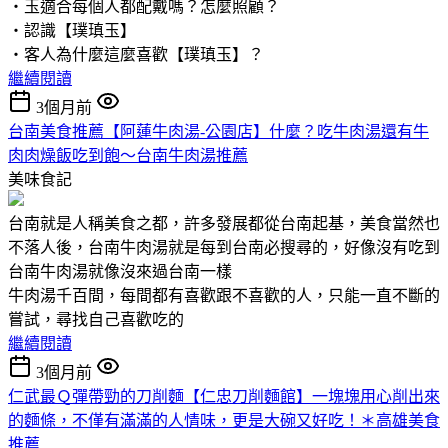
‧玉適合每個人都配戴嗎？怎麼照顧？
‧認識【璞瑱玉】
‧客人為什麼這麼喜歡【璞瑱玉】？
繼續閱讀
3個月前
台南美食推薦【阿蓮牛肉湯-公園店】什麼？吃牛肉湯還有牛
肉肉燥飯吃到飽～台南牛肉湯推薦
美味食記
台南就是人稱美食之都，許多發展都從台南起基，美食當然也
不落人後，台南牛肉湯就是每到台南必搜尋的，好像沒有吃到
台南牛肉湯就像沒來過台南一樣
牛肉湯千百間，每間都有喜歡跟不喜歡的人，只能一直不斷的
嘗試，尋找自己喜歡吃的
繼續閱讀
3個月前
仁武最Ｑ彈帶勁的刀削麵【仁忠刀削麵館】一塊塊用心削出來
的麵條，不僅有滿滿的人情味，更是大碗又好吃！＊高雄美食
推薦