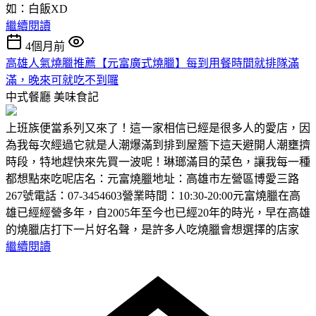
如：白飯XD
繼續閱讀
4個月前
高雄人氣燒臘推薦【元富廣式燒臘】每到用餐時間就排隊滿
滿，晚來可就吃不到囉
中式餐廳
美味食記
上班族便當系列又來了！這一家相信已經是很多人的愛店，因
為我每次經過它就是人潮爆滿到排到屋簷下這天避開人潮壅擠
時段，特地趕快來先買一波呢！琳瑯滿目的菜色，讓我每一種
都想點來吃呢店名：元富燒臘地址：高雄市左營區博愛三路
267號電話：07-3454603營業時間：10:30-20:00元富燒臘在高
雄已經經營多年，自2005年至今也已經20年的時光，早在高雄
的燒臘店打下一片好名聲，是許多人吃燒臘會想選擇的店家
繼續閱讀