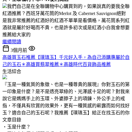
我們自己是在全聯購物中心購買到的，如果說真的要我全聯
紅酒推薦？西班牙萬花筒的Merlot 及 Cabernet Sauvignon絕對
是我非常推薦的紅酒好的紅酒不單單是看價格，萬花筒系列紅
酒就是屬於好喝而不貴，也是許多初次或是紅酒小白我會想要
推薦給大家的
繼續閱讀
3個月前
高雄買玉石推薦【璞瑱玉】千元好入手，為自己添購專屬於自
己的玉石＊高雄買翡翠推薦＊高雄時代百貨飾品推薦
生活綜合
『玉是一種氣質的象徵、也是一種尊貴的展現』你對玉石的第
一印象是什麼？是不是透亮翠綠的、光澤感十足的呢？對我來
說它是媽媽手上的玉環、外婆脖子上的項鍊、外公手上的戒
指，不僅具有欣賞的效果外，更有一種質感的嶄露而如何找好
玉？適合自己的玉石呢？我推薦【璞瑱玉】給正在找玉石的你
文章目錄
‧玉是什麼？