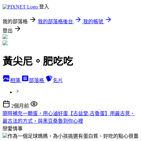
登入
我的部落格
我的部落格後台
我的帳號
登出
黃尖尼。肥吃吃
相簿
部落格
名片
2個月前
隨時補充一顆蛋，用心滷好蛋【古益堂-古魯蛋】用最古意、
最古法的方式，與黑豆桑魯到你心裡
戀愛情事
作為一個足球媽媽，為小孩挑選有蛋白質、好吃的點心很重