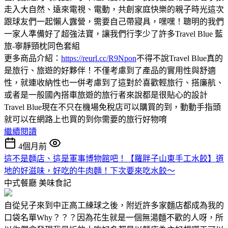
走入大自然、遠來電視、電動，共創家庭快樂的親子時光這次
跟球友們一起懶人露營，需要自己帶寢具，嘿嘿！聰明的我們
一家人準備好了超強法寶，讓我們行李少了許多Travel Blue 藍
旅-寧靜頸枕同色套組
更多商品介紹：
https://reurl.cc/R9Npon
不得不說Travel Blue真的
是旅行、旅遊的好夥伴！不僅考慮到了產品的實用性與舒適
性，就連收納性也一併考慮到了這對於喜歡輕旅行、搭廉航、
或者是一般國內搭車旅遊的旅行者來說都是很貼心的設計
Travel Blue現在不只在機場免稅店可以購買的到，動動手指頭
就可以在網路上也買的到你需要的旅行好物唷
繼續閱讀
4個月前
這不是麵店、這是軍事博物館吧！【羅胖子山東手工水餃】道
地的好滋味，好吃的牛肉麵！下次要來吃水餃～
中式餐廳
美味食記
自從兒子來到中正高工練球之後，附近許多家麵店都成為我的
口袋名單Why？？？因為花生就是一個無湯麵不歡的人呀，所