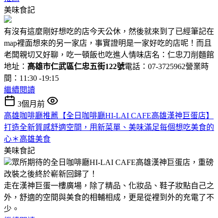
美味食記
有沒有這麼剛好想吃的店今天公休，然後就來到了已經筆記在
map裡面想來的另一家店，事實證明是一家好吃的店呢！而且
老闆親切又好聊，吃一頓飯也吃進人情味店名：仁忠刀削麵館
地址：
高雄市仁武區仁忠五街122號
電話：07-3725962營業時
間：11:30 -19:15
繼續閱讀
3個月前
高雄咖啡廳推薦【全日咖啡廳HI-LAI CAFE高雄漢神巨蛋店】
打造全新質感舒適空間，用新菜單、美味滿足每個想吃美食的
心＊高雄美食
美味食記
眾所期待的全日咖啡廳HI-LAI CAFE高雄漢神巨蛋店，重磅
改裝之後終於嶄新回歸了！
走在漢神巨蛋一樓廣場，除了精品、化妝品、鞋子妝點自己之
外，舒適的空間與美食的相輔相成，更是從裡到外的充電了不
少。