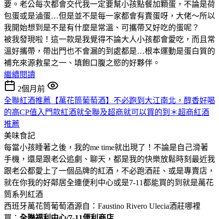
要。老公每次都會交代我一定要幫小孩點餐加顆蛋，不論是荷
包蛋或是滷蛋…但是並不是每一家都會有賣蛋呀，大佬～所以
我開始想到是不是有什麼是常溫、可攜帶又好吃的蛋呢？
被我發現啦！這一款是我覺得不論大人小孩都會愛吃，而且常
溫好攜帶，帶出門也不會漏的到處都是…根本運動是蛋白質的
補充來源救星之一、填飽口腹之慾的好夥伴。
繼續閱讀
2個月前
全聯紅酒推薦【萬花筒葡萄酒】不必跑到大江南北，醇香好喝
的高CP值入門款紅酒就全聯及超商就可以買的到＊超商紅酒
推薦
美味食記
每當小孩睡著之後，我的me time就出現了！不論是自己滑著
手機，還是跟老公追劇、聊天，都是我的快樂放鬆時刻最近我
跟老公都愛上了一個品牌的紅酒，不必跑酒莊、或是專賣店，
就在你我的好鄰居全連便利中心或是7-11都能買的到就是萬花
筒系列紅酒
西班牙萬花筒葡萄酒源自：Faustino Rivero Ulecia酒莊哪裡
買：
全聯福利中心/7-11便利商店