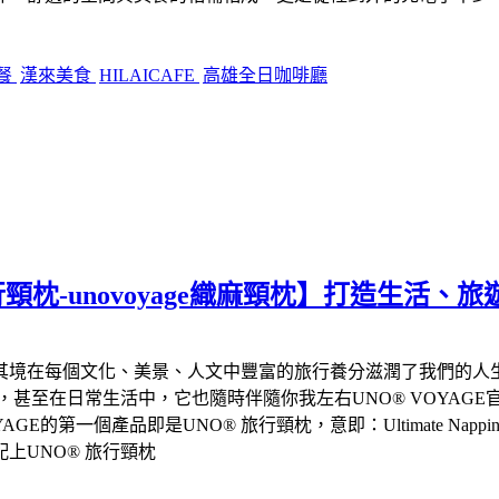
餐
漢來美食
HILAICAFE
高雄全日咖啡廳
行頸枕-unovoyage織麻頸枕】打造生活
其境在每個文化、美景、人文中豐富的旅行養分滋潤了我們的人
甚至在日常生活中，它也隨時伴隨你我左右UNO® VOYAGE
OYAGE的第一個產品即是UNO® 旅行頸枕，意即：Ultimate Na
上UNO® 旅行頸枕