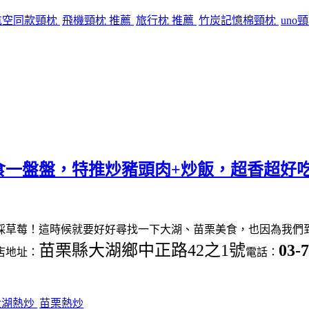
航空同款頸枕
飛機頸枕 推薦
旅行枕 推薦
竹炭記憶棉頸枕
uno
食一盤盤，特推炒豬頭肉+炒飯，超香超好
採草莓！這時候就要好好尋找一下大湖、苗栗美食，也因為我們
苗栗縣大湖鄉中正路42之1號
03-
店地址：
電話：
大湖熱炒
苗栗熱炒