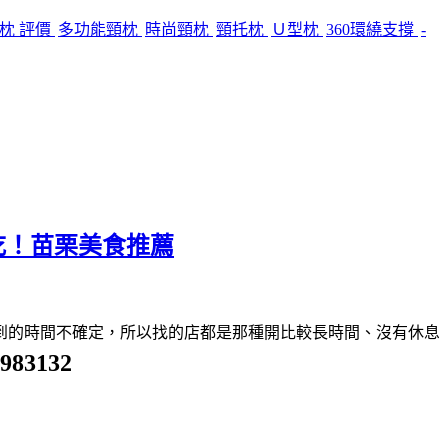
頸枕 評價
多功能頸枕
時尚頸枕
頸托枕
Ｕ型枕
360環繞支撐
-
吃！苗栗美食推薦
到的時間不確定，所以找的店都是那種開比較長時間、沒有休息
7983132