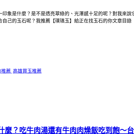
一印象是什麼？是不是透亮翠綠的、光澤感十足的呢？對我來說
合自己的玉石呢？我推薦【璞瑱玉】給正在找玉石的你文章目錄
飾推薦
高雄買玉推薦
】什麼？吃牛肉湯還有牛肉肉燥飯吃到飽～