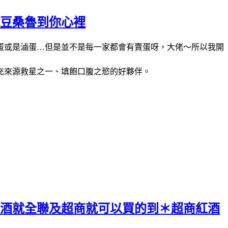
黑豆桑魯到你心裡
蛋或是滷蛋
但是並不是每一家都會有賣蛋呀，大佬～所以我開
…
充來源救星之一、填飽口腹之慾的好夥伴。
紅酒就全聯及超商就可以買的到＊超商紅酒