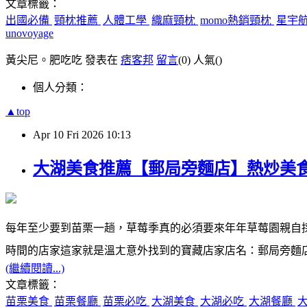
文章標籤：
出國必備
頸枕推薦
人體工學
織麻頸枕
momo熱銷頸枕
星宇
unovoyage
黃尖尼。肥吃吃 發表在
痞客邦
留言
(0)
人氣(
)
個人分類：
▲top
Apr
10
Fri
2026
10:13
大湖美食推薦【郵局旁麵店】熱炒美
每年至少要到苗栗一趟，草莓季真的必須要來年年草莓園親自
時間的店家這家就是溫ㄤ意外找到的寶藏店家店名：郵局旁麵
(繼續閱讀...)
文章標籤：
苗栗美食
苗栗餐廳
苗栗必吃
大湖美食
大湖必吃
大湖餐廳