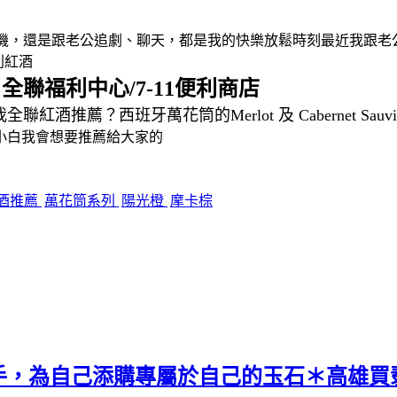
滑著手機，還是跟老公追劇、聊天，都是我的快樂放鬆時刻最近我跟
列紅酒
全聯福利中心/7-11便利商店
：
薦？西班牙萬花筒的Merlot 及 Cabernet Sau
小白我會想要推薦給大家的
酒推薦
萬花筒系列
陽光橙
摩卡棕
手，為自己添購專屬於自己的玉石＊高雄買