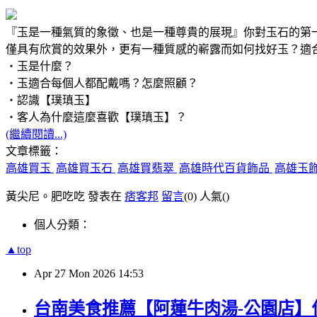
『玉是一種氣質的象徵、也是一種尊貴的展現』你對玉石的第
僅具有欣賞的效果外，更有一種質感的嶄露而如何找好玉？適
‧玉是什麼？
‧玉適合每個人都配戴嗎？怎麼照顧？
‧認識【璞瑱玉】
‧客人為什麼這麼喜歡【璞瑱玉】？
(繼續閱讀...)
文章標籤：
高雄買玉
高雄買玉石
高雄買翡翠
高雄時代百貨飾品
高雄玉
黃尖尼。肥吃吃 發表在
痞客邦
留言
(0)
人氣(
)
個人分類：
▲top
Apr
27
Mon
2026
14:53
台南美食推薦【阿蓮牛肉湯-公園店