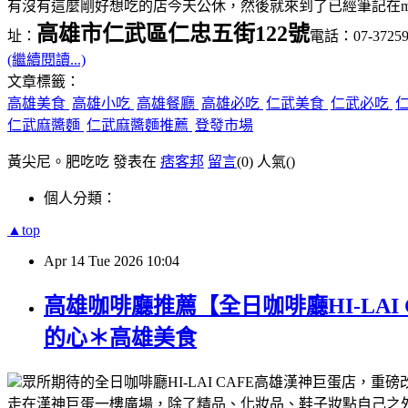
有沒有這麼剛好想吃的店今天公休，然後就來到了已經筆記在
高雄市仁武區仁忠五街122號
址：
電話：07-37259
(繼續閱讀...)
文章標籤：
高雄美食
高雄小吃
高雄餐廳
高雄必吃
仁武美食
仁武必吃
仁武麻醬麵
仁武麻醬麵推薦
登發市場
黃尖尼。肥吃吃 發表在
痞客邦
留言
(0)
人氣(
)
個人分類：
▲top
Apr
14
Tue
2026
10:04
高雄咖啡廳推薦【全日咖啡廳HI-LA
的心＊高雄美食
眾所期待的全日咖啡廳
高雄漢神巨蛋
店，重磅
HI-LAI CAFE
走在漢神巨蛋一樓廣場，除了精品、化妝品、鞋子妝點自己之