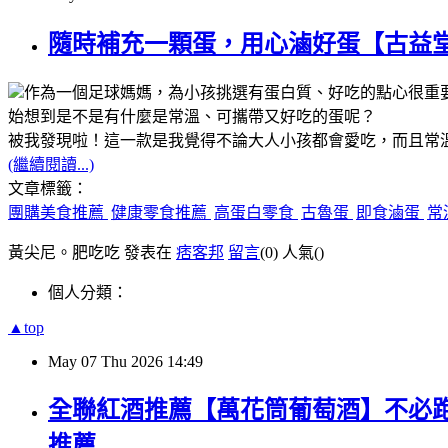
隨時補充一顆蛋，用心滷好蛋【古益
作為一個足球媽媽，為小孩挑選有蛋白質、好吃的點心很重
始想到是不是有什麼是常溫、可攜帶又好吃的蛋呢？
被我發現啦！這一款是我覺得不論大人小孩都會愛吃，而且常
(繼續閱讀...)
文章標籤：
團購美食推薦
健康零食推薦
高蛋白零食
古魯蛋
即食滷蛋
常
黃尖尼。肥吃吃 發表在
痞客邦
留言
(0)
人氣(
)
個人分類：
▲top
May
07
Thu
2026
14:49
全聯紅酒推薦【萬花筒葡萄酒】不必
推薦