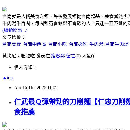
台南就是人稱美食之都，許多發展都從台南起基，美食當然也
牛肉湯千百間，每間都有喜歡跟不喜歡的人，只能一直不斷的
(繼續閱讀...)
文章標籤：
台南美食
台南中西區
台南小吃
台南必吃
牛肉湯
台南牛肉湯
黃尖尼。肥吃吃 發表在
痞客邦
留言
(0)
人氣(
)
個人分類：
▲top
Apr
16
Thu
2026
11:05
仁武最Ｑ彈帶勁的刀削麵【仁忠刀削
食推薦