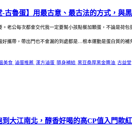
堂-古魯蛋】用最古意、最古法的方式，與
要。老公每次都會交代我一定要幫小孩點餐加顆蛋，不論是荷包
溫好攜帶，帶出門也不會漏的到處都是
根本運動是蛋白質的補
…
溫美食
滷蛋推薦
漢方滷蛋
隨身補給
黑豆桑厚黑金醬油
古益堂
跑到大江南北，醇香好喝的高CP值入門款