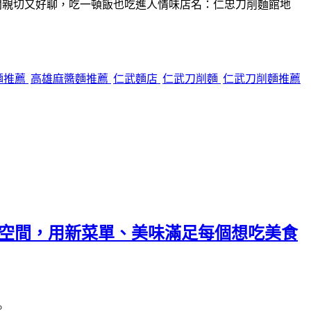
闆親切又好聊，吃一頓飯也吃進人情味店名：仁忠刀削麵館地
麵推薦
高雄麻醬麵推薦
仁武麵店
仁武刀削麵
仁武刀削麵推薦
舒適空間，用新菜單、美味滿足每個想吃美食
。