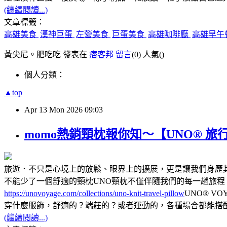
(繼續閱讀...)
文章標籤：
高雄美食
漢神巨蛋
左營美食
巨蛋美食
高雄咖啡廳
高雄早午
黃尖尼。肥吃吃 發表在
痞客邦
留言
(0)
人氣(
)
個人分類：
▲top
Apr
13
Mon
2026
09:03
momo熱銷頸枕報你知～【UNO® 旅
旅遊．不只是心境上的放鬆、眼界上的擴展，更是讓我們身歷
不能少了一個舒適的頸枕UNO頸枕不僅伴隨我們的每一趟旅程，
https://unovoyage.com/collections/uno-knit-travel-pillow
UNO® V
穿什麼服飾，舒適的？端莊的？或者運動的，各種場合都能搭配
(繼續閱讀...)