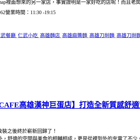
map裡面想來的另一家店，事實證明是一家好吃的店呢！而且老
62營業時間：11:30 -19:15
仁武餐廳
仁武小吃
高雄麵店
高雄麻醬麵
高雄刀削麵
高雄刀削
I CAFE高雄漢神巨蛋店】打造全新質感
改裝之後終於嶄新回歸了！
外，舒適的空間與美食的相輔相成，更是從裡到外的充電了不少