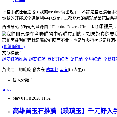
每當小孩睡著之後，我的me time就出現了！不論是自己
你我的好鄰居全連便利中心或是7-11都能買的到就是萬花筒系
哪裡買
西班牙萬花筒葡萄酒源自：Faustino Rivero Ulecia酒莊
我們自己是在全聯購物中心購買到的，如果說真的要我全聯紅酒推
萬花筒系列紅酒就是屬於好喝而不貴，也是許多初次或是紅酒
(繼續閱讀...)
文章標籤：
超商紅酒推薦
超商紅酒
西班牙紅酒
萬花筒
全聯紅酒
全聯紅
黃尖尼。肥吃吃 發表在
痞客邦
留言
(0)
人氣(
)
個人分類：
▲top
May
01
Fri
2026
11:32
高雄買玉石推薦【璞瑱玉】千元好入