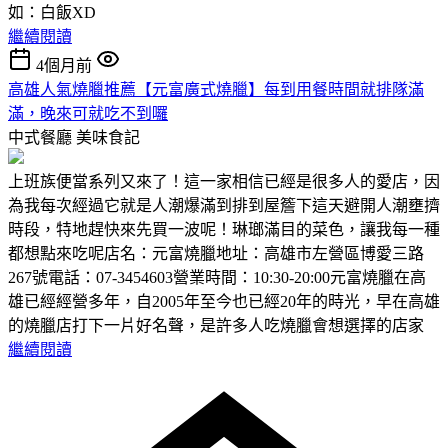
如：白飯XD
繼續閱讀
4個月前
高雄人氣燒臘推薦【元富廣式燒臘】每到用餐時間就排隊滿
滿，晚來可就吃不到囉
中式餐廳
美味食記
上班族便當系列又來了！這一家相信已經是很多人的愛店，因
為我每次經過它就是人潮爆滿到排到屋簷下這天避開人潮壅擠
時段，特地趕快來先買一波呢！琳瑯滿目的菜色，讓我每一種
都想點來吃呢店名：元富燒臘地址：高雄市左營區博愛三路
267號電話：07-3454603營業時間：10:30-20:00元富燒臘在高
雄已經經營多年，自2005年至今也已經20年的時光，早在高雄
的燒臘店打下一片好名聲，是許多人吃燒臘會想選擇的店家
繼續閱讀