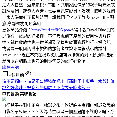
走入大自然、遠來電視、電動，共創家庭快樂的親子時光這次
跟球友們一起懶人露營，需要自己帶寢具，嘿嘿！聰明的我們
一家人準備好了超強法寶，讓我們行李少了許多Travel Blue 藍
旅-寧靜頸枕同色套組
更多商品介紹：
https://reurl.cc/R9Npon
不得不說Travel Blue真的
是旅行、旅遊的好夥伴！不僅考慮到了產品的實用性與舒適
性，就連收納性也一併考慮到了這對於喜歡輕旅行、搭廉航、
或者是一般國內搭車旅遊的旅行者來說都是很貼心的設計
Travel Blue現在不只在機場免稅店可以購買的到，動動手指頭
就可以在網路上也買的到你需要的旅行好物唷
繼續閱讀
4個月前
這不是麵店、這是軍事博物館吧！【羅胖子山東手工水餃】道
地的好滋味，好吃的牛肉麵！下次要來吃水餃～
中式餐廳
美味食記
自從兒子來到中正高工練球之後，附近許多家麵店都成為我的
口袋名單Why？？？因為花生就是一個無湯麵不歡的人呀，所