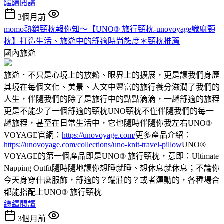
繼續閱讀
3個月前
momo熱銷頸枕報你知～【UNO® 旅行頸枕-unovoyage織麻頸
枕】打造生活、旅遊中的舒適時尚態度＊頸枕推薦
國內旅遊
旅遊．不只是心境上的放鬆、眼界上的擴展，更是讓我們身歷
其境在每個文化、美景、人文中豐富的旅行養分滋潤了我們的
人生，伴隨我們的除了是旅行中的點點滴滴，一趟舒適的旅程
更是不能少了一個舒適的頸枕UNO頸枕不僅伴隨我們的每一
趟旅程，甚至在日常生活中，它也隨時伴隨你我左右UNO®
VOYAGE官網：
https://unovoyage.com/
更多產品介紹：
https://unovoyage.com/collections/uno-knit-travel-pillow
UNO®
VOYAGE的第一個產品即是UNO® 旅行頸枕，意即：Ultimate
Napping Outfit隨時隨地讓你想睡就睡、想休息就休息；不論你
今天身穿什麼服飾，舒適的？端莊的？或者運動的，各種場合
都能搭配上UNO® 旅行頸枕
繼續閱讀
3個月前