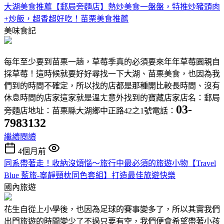
大湖美食推薦【郵局旁麵店】熱炒美食一盤盤，特推炒豬頭肉
+炒飯，超香超好吃！苗栗美食推薦
美味食記
每年至少要到苗栗一趟，草莓季真的必須要來年年草莓園親自
採草莓！這時候就要好好尋找一下大湖、苗栗美食，也因為我
們到的時間不確定，所以找的店都是那種開比較長時間、沒有
休息時間的店家這家就是溫ㄤ意外找到的寶藏店家店名：郵局
03-
旁麵店地址：苗栗縣大湖鄉中正路42之1號電話：
7983132
繼續閱讀
4個月前
同系帶著走！收納沒煩惱～旅行中最必須的旅遊小物【Travel
Blue 藍旅-寧靜頸枕同色套組】打造最佳旅遊快樂
國內旅遊
花生自從上小學後，也因為足球的賽事變多了，所以其實我們
出門旅遊的時間變少了不過只要有空，我們便會希望帶著小孩