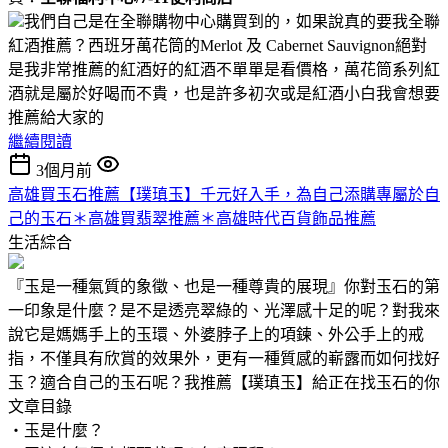
我們自己是在全聯購物中心購買到的，如果說真的要我全聯
紅酒推薦？西班牙萬花筒的Merlot 及 Cabernet Sauvignon絕對
是我非常推薦的紅酒好的紅酒不單單是看價格，萬花筒系列紅
酒就是屬於好喝而不貴，也是許多初次或是紅酒小白我會想要
推薦給大家的
繼續閱讀
3個月前
高雄買玉石推薦【璞瑱玉】千元好入手，為自己添購專屬於自
己的玉石＊高雄買翡翠推薦＊高雄時代百貨飾品推薦
生活綜合
『玉是一種氣質的象徵、也是一種尊貴的展現』你對玉石的第
一印象是什麼？是不是透亮翠綠的、光澤感十足的呢？對我來
說它是媽媽手上的玉環、外婆脖子上的項鍊、外公手上的戒
指，不僅具有欣賞的效果外，更有一種質感的嶄露而如何找好
玉？適合自己的玉石呢？我推薦【璞瑱玉】給正在找玉石的你
文章目錄
‧玉是什麼？