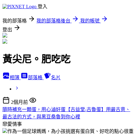
登入
我的部落格
我的部落格後台
我的帳號
登出
黃尖尼。肥吃吃
相簿
部落格
名片
2個月前
隨時補充一顆蛋，用心滷好蛋【古益堂-古魯蛋】用最古意、
最古法的方式，與黑豆桑魯到你心裡
戀愛情事
作為一個足球媽媽，為小孩挑選有蛋白質、好吃的點心很重