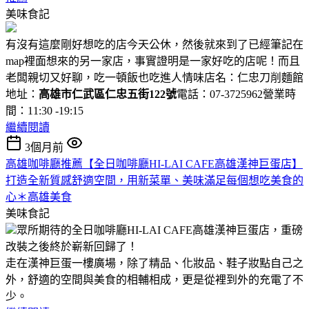
美味食記
有沒有這麼剛好想吃的店今天公休，然後就來到了已經筆記在
map裡面想來的另一家店，事實證明是一家好吃的店呢！而且
老闆親切又好聊，吃一頓飯也吃進人情味店名：仁忠刀削麵館
地址：
高雄市仁武區仁忠五街122號
電話：07-3725962營業時
間：11:30 -19:15
繼續閱讀
3個月前
高雄咖啡廳推薦【全日咖啡廳HI-LAI CAFE高雄漢神巨蛋店】
打造全新質感舒適空間，用新菜單、美味滿足每個想吃美食的
心＊高雄美食
美味食記
眾所期待的全日咖啡廳HI-LAI CAFE高雄漢神巨蛋店，重磅
改裝之後終於嶄新回歸了！
走在漢神巨蛋一樓廣場，除了精品、化妝品、鞋子妝點自己之
外，舒適的空間與美食的相輔相成，更是從裡到外的充電了不
少。