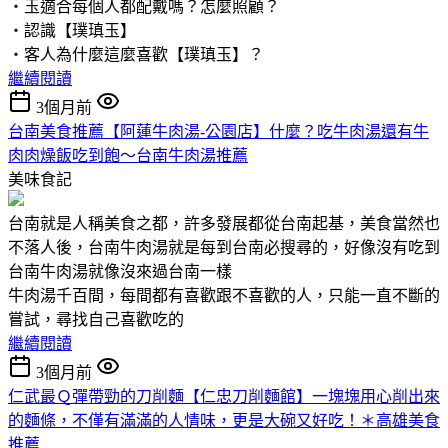
‧玉適合每個人都配戴嗎？怎麼照顧？
‧認識【璞瑱玉】
‧客人為什麼這麼喜歡【璞瑱玉】？
繼續閱讀
3個月前
台南美食推薦【阿蓮牛肉湯-公園店】什麼？吃牛肉湯還有牛
肉肉燥飯吃到飽～台南牛肉湯推薦
美味食記
台南就是人稱美食之都，許多發展都從台南起基，美食當然也
不落人後，台南牛肉湯就是每到台南必搜尋的，好像沒有吃到
台南牛肉湯就像沒來過台南一樣
牛肉湯千百間，每間都有喜歡跟不喜歡的人，只能一直不斷的
嘗試，尋找自己喜歡吃的
繼續閱讀
3個月前
仁武最Ｑ彈帶勁的刀削麵【仁忠刀削麵館】一塊塊用心削出來
的麵條，不僅有滿滿的人情味，更是大碗又好吃！＊高雄美食
推薦