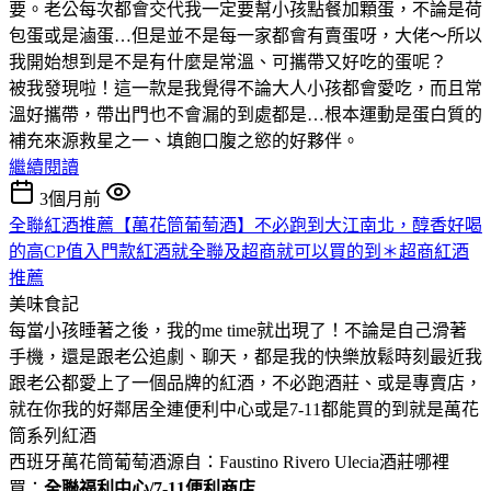
要。老公每次都會交代我一定要幫小孩點餐加顆蛋，不論是荷
包蛋或是滷蛋…但是並不是每一家都會有賣蛋呀，大佬～所以
我開始想到是不是有什麼是常溫、可攜帶又好吃的蛋呢？
被我發現啦！這一款是我覺得不論大人小孩都會愛吃，而且常
溫好攜帶，帶出門也不會漏的到處都是…根本運動是蛋白質的
補充來源救星之一、填飽口腹之慾的好夥伴。
繼續閱讀
3個月前
全聯紅酒推薦【萬花筒葡萄酒】不必跑到大江南北，醇香好喝
的高CP值入門款紅酒就全聯及超商就可以買的到＊超商紅酒
推薦
美味食記
每當小孩睡著之後，我的me time就出現了！不論是自己滑著
手機，還是跟老公追劇、聊天，都是我的快樂放鬆時刻最近我
跟老公都愛上了一個品牌的紅酒，不必跑酒莊、或是專賣店，
就在你我的好鄰居全連便利中心或是7-11都能買的到就是萬花
筒系列紅酒
西班牙萬花筒葡萄酒源自：Faustino Rivero Ulecia酒莊哪裡
買：
全聯福利中心/7-11便利商店