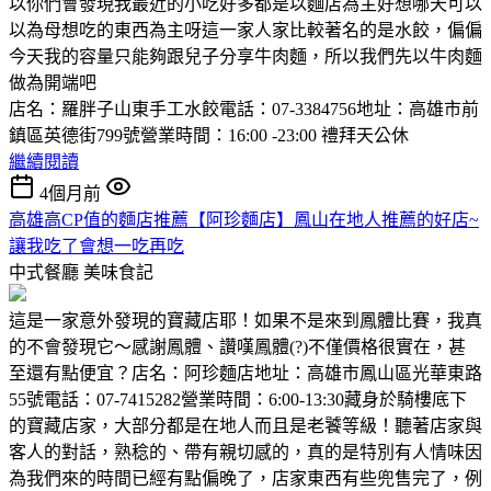
以你們會發現我最近的小吃好多都是以麵店為主好想哪天可以
以為母想吃的東西為主呀這一家人家比較著名的是水餃，偏偏
今天我的容量只能夠跟兒子分享牛肉麵，所以我們先以牛肉麵
做為開端吧
店名：羅胖子山東手工水餃電話：07-3384756地址：高雄市前
鎮區英德街799號營業時間：16:00 -23:00 禮拜天公休
繼續閱讀
4個月前
高雄高CP值的麵店推薦【阿珍麵店】鳳山在地人推薦的好店~
讓我吃了會想一吃再吃
中式餐廳
美味食記
這是一家意外發現的寶藏店耶！如果不是來到鳳體比賽，我真
的不會發現它～感謝鳳體、讚嘆鳳體(?)不僅價格很實在，甚
至還有點便宜？店名：阿珍麵店地址：高雄市鳳山區光華東路
55號電話：07-7415282營業時間：6:00-13:30藏身於騎樓底下
的寶藏店家，大部分都是在地人而且是老饕等級！聽著店家與
客人的對話，熟稔的、帶有親切感的，真的是特別有人情味因
為我們來的時間已經有點偏晚了，店家東西有些兜售完了，例